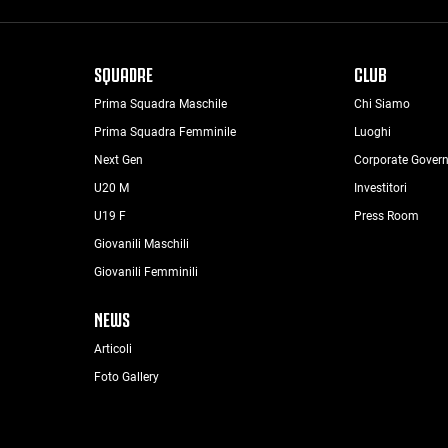
SQUADRE
CLUB
Prima Squadra Maschile
Chi Siamo
Prima Squadra Femminile
Luoghi
Next Gen
Corporate Gover
U20 M
Investitori
U19 F
Press Room
Giovanili Maschili
Giovanili Femminili
NEWS
Articoli
Foto Gallery