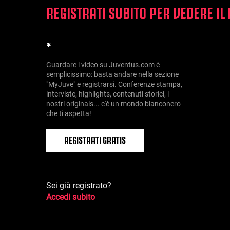
REGISTRATI SUBITO PER VEDERE IL
*
Guardare i video su Juventus.com è
semplicissimo: basta andare nella sezione
"MyJuve" e registrarsi. Conferenze stampa,
interviste, highlights, contenuti storici, i
nostri originals... c'è un mondo bianconero
che ti aspetta!
REGISTRATI GRATIS
Sei già registrato?
Accedi subito