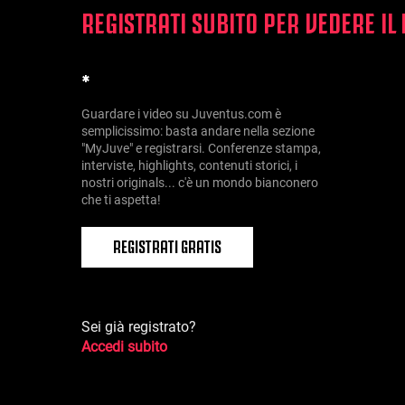
REGISTRATI SUBITO PER VEDERE IL
*
Guardare i video su Juventus.com è
semplicissimo: basta andare nella sezione
"MyJuve" e registrarsi. Conferenze stampa,
interviste, highlights, contenuti storici, i
nostri originals... c'è un mondo bianconero
che ti aspetta!
REGISTRATI GRATIS
Sei già registrato?
Accedi subito