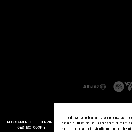
Il sito utilizza cookie tecnici necessari alla navigazione
REGOLAMENTI
TERMINI E CONDIZIONI
FATTURAZIONE ELETTRONI
consenso, utilizziamo i cookie anche per fornirti un’espe
GESTISCI COOKIE
JOIN US
CONTATTACI
FAQ
social e per consentirti di visualizzare annunci aderenti