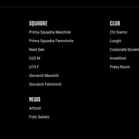
SQUADRE
CLUB
Prima Squadra Maschile
Chi Siamo
Prima Squadra Femminile
Luoghi
Next Gen
Corporate Gover
U20 M
Investitori
U19 F
Press Room
Giovanili Maschili
Giovanili Femminili
NEWS
Articoli
Foto Gallery