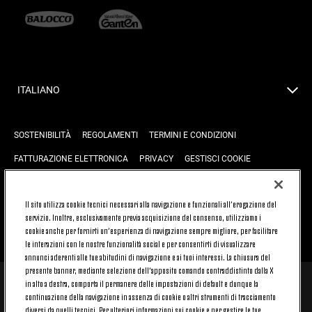
ITALIANO
SOSTENIBILITÀ
REGOLAMENTI
TERMINI E CONDIZIONI
FATTURAZIONE ELETTRONICA
PRIVACY
GESTISCI COOKIE
JOIN US
CONTATTACI
FAQ
Il sito utilizza cookie tecnici necessari alla navigazione e funzionali all’erogazione del
servizio. Inoltre, esclusivamente previa acquisizione del consenso, utilizziamo i
cookie anche per fornirti un’esperienza di navigazione sempre migliore, per facilitare
TORNA SU
le interazioni con le nostre funzionalità social e per consentirti di visualizzare
annunci aderenti alle tue abitudini di navigazione e ai tuoi interessi. La chiusura del
presente banner, mediante selezione dell’apposito comando contraddistinto dalla X
in alto a destra, comporta il permanere delle impostazioni di default e dunque la
© 2026 Juventus Football Club S.p.A.
continuazione della navigazione in assenza di cookie o altri strumenti di tracciamento
diversi da quelli tecnici. Per ulteriori informazioni sui cookie e per gestire le tue
Juventus Football Club S.p.A. Via Druento, 175 10151 Torino - Italia;