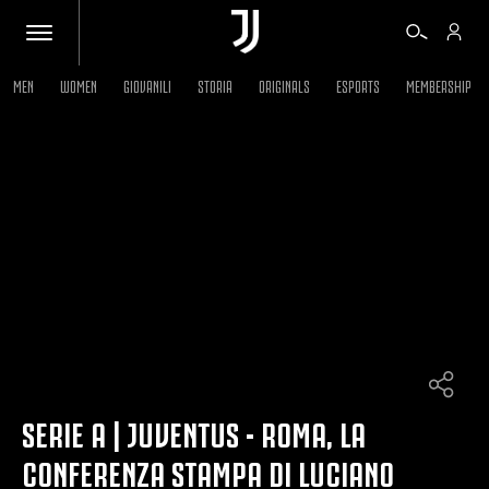
MEN
WOMEN
GIOVANILI
STORIA
ORIGINALS
ESPORTS
MEMBERSHIP
BIGLIETTI
SHOP
BIANCONERI
VIDEO
ALTRO
SERIE A | JUVENTUS - ROMA, LA
CONFERENZA STAMPA DI LUCIANO