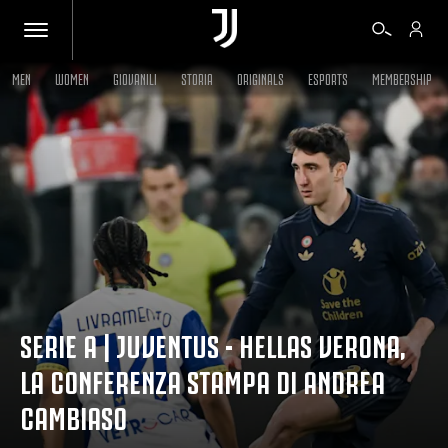
MEN
WOMEN
GIOVANILI
STORIA
ORIGINALS
ESPORTS
MEMBERSHIP
BIGLIETTI
SHOP
BIANCONERI
VIDEO
SERIE A | JUVENTUS - HELLAS VERONA,
LA CONFERENZA STAMPA DI ANDREA
ALTRO
CAMBIASO