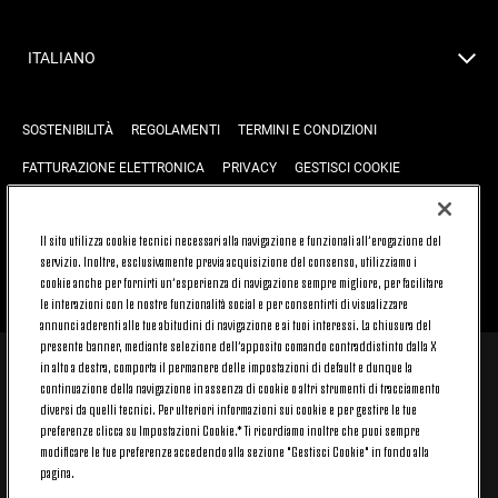
ITALIANO
SOSTENIBILITÀ
REGOLAMENTI
TERMINI E CONDIZIONI
FATTURAZIONE ELETTRONICA
PRIVACY
GESTISCI COOKIE
JOIN US
CONTATTACI
FAQ
Il sito utilizza cookie tecnici necessari alla navigazione e funzionali all’erogazione del
servizio. Inoltre, esclusivamente previa acquisizione del consenso, utilizziamo i
cookie anche per fornirti un’esperienza di navigazione sempre migliore, per facilitare
TORNA SU
le interazioni con le nostre funzionalità social e per consentirti di visualizzare
annunci aderenti alle tue abitudini di navigazione e ai tuoi interessi. La chiusura del
presente banner, mediante selezione dell’apposito comando contraddistinto dalla X
in alto a destra, comporta il permanere delle impostazioni di default e dunque la
© 2026 Juventus Football Club S.p.A.
continuazione della navigazione in assenza di cookie o altri strumenti di tracciamento
Juventus Football Club S.p.A. Via Druento, 175 10151 Torino - Italia;
diversi da quelli tecnici. Per ulteriori informazioni sui cookie e per gestire le tue
CONTACT CENTER (+39) 011.45.30.486. Il servizio è attivo dal lunedì al
preferenze clicca su Impostazioni Cookie.* Ti ricordiamo inoltre che puoi sempre
venerdì (9-20) e il sabato (9-15), festivi esclusi.
modificare le tue preferenze accedendo alla sezione "Gestisci Cookie" in fondo alla
Il costo del servizio varia in base al piano tariffario sottoscritto con il
pagina.
proprio operatore telefonico e non prevede alcun costo aggiuntivo.
Per conoscere i canali di contatto dedicati visita la sezione CONTATTACI