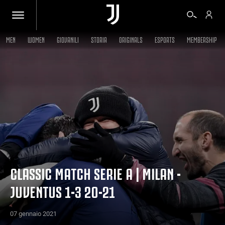
MEN
WOMEN
GIOVANILI
STORIA
ORIGINALS
ESPORTS
MEMBERSHIP
BIGLIETTI
SHOP
BIANCONERI
VIDEO
CLASSIC MATCH SERIE A | MILAN -
JUVENTUS 1-3 20-21
ALTRO
07 gennaio 2021