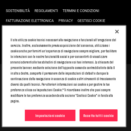
SOSTENIBILITÀ
REGOLAMENTI
TERMINI E CONDIZIONI
FATTURAZIONE ELETTRONICA
PRIVACY
GESTISCI COOKIE
JOIN US
CONTATTACI
FAQ
Il sito utilizza cookie tecnici necessari alla navigazione e funzionali all’erogazione del
servizio. Inoltre, esclusivamente previa acquisizione del consenso, utilizziamo i
cookie anche per fornirti un’esperienza di navigazione sempre migliore, per facilitare
TORNA SU
le interazioni con le nostre funzionalità social e per consentirti di visualizzare
annunci aderenti alle tue abitudini di navigazione e ai tuoi interessi. La chiusura del
presente banner, mediante selezione dell’apposito comando contraddistinto dalla X
in alto a destra, comporta il permanere delle impostazioni di default e dunque la
© 2026 Juventus Football Club S.p.A.
continuazione della navigazione in assenza di cookie o altri strumenti di tracciamento
Juventus Football Club S.p.A. Via Druento, 175 10151 Torino - Italia;
diversi da quelli tecnici. Per ulteriori informazioni sui cookie e per gestire le tue
CONTACT CENTER (+39) 011.45.30.486. Il servizio è attivo dal lunedì al
preferenze clicca su Impostazioni Cookie.* Ti ricordiamo inoltre che puoi sempre
venerdì (9-20) e il sabato (9-15), festivi esclusi.
modificare le tue preferenze accedendo alla sezione "Gestisci Cookie" in fondo alla
Il costo del servizio varia in base al piano tariffario sottoscritto con il
pagina.
proprio operatore telefonico e non prevede alcun costo aggiuntivo.
Per conoscere i canali di contatto dedicati visita la sezione CONTATTACI
del nostro sito.
Impostazioni cookie
Accetta tutti i cookie
Capitale Sociale € 16.731.359,80 interamente versato. Registro Imprese,
Codice Fiscale e Partita IVA 00470470014 - REA 394963