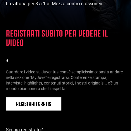
La vittoria per 3 a 1 al Mezza contro i rossoneri.
REGISTRATI SUBITO PER VEDERE IL
VIDEO
*
Guardare i video su Juventus.com è semplicissimo: basta andare
nella sezione "MyJuve" e registrarsi. Conferenze stampa,
interviste, highlights, contenuti storici, i nostri originals... c'è un
mondo bianconero che ti aspetta!
REGISTRATI GRATIS
Sei già registrato?