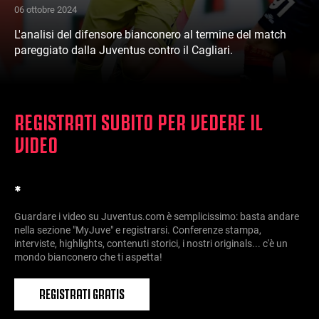
06 ottobre 2024
L'analisi del difensore bianconero al termine del match
pareggiato dalla Juventus contro il Cagliari.
REGISTRATI SUBITO PER VEDERE IL
VIDEO
*
Guardare i video su Juventus.com è semplicissimo: basta andare
nella sezione "MyJuve" e registrarsi. Conferenze stampa,
interviste, highlights, contenuti storici, i nostri originals... c'è un
mondo bianconero che ti aspetta!
REGISTRATI GRATIS