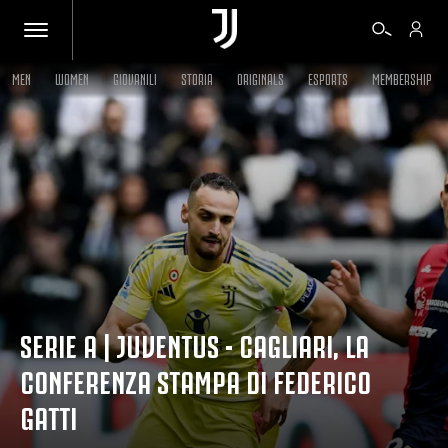
MEN
WOMEN
GIOVANILI
STORIA
ORIGINALS
ESPORTS
MEMBERSHIP
BIGLIETTI
SHOP
BIANCONERI
VIDEO
SERIE A | JUVENTUS - CAGLIARI, LA
CONFERENZA STAMPA DI FEDERICO
ALTRO
GATTI