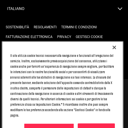
ITALIANO
SOSTENIBILITÀ
REGOLAMENTI
TERMINI E CONDIZIONI
FATTURAZIONE ELETTRONICA
PRIVACY
GESTISCI COOKIE
JOIN US
CONTATTACI
FAQ
Il sito utilizza cookie tecnici necessari alla navigazione e funzionali all’erogazione del
servizio. Inoltre, esclusivamente previa acquisizione del consenso, utilizziamo i
cookie anche per fornirti un’esperienza di navigazione sempre migliore, per facilitare
TORNA SU
le interazioni con le nostre funzionalità social e per consentirti di visualizzare
annunci aderenti alle tue abitudini di navigazione e ai tuoi interessi. La chiusura del
presente banner, mediante selezione dell’apposito comando contraddistinto dalla X
in alto a destra, comporta il permanere delle impostazioni di default e dunque la
© 2026 Juventus Football Club S.p.A.
continuazione della navigazione in assenza di cookie o altri strumenti di tracciamento
Juventus Football Club S.p.A. Via Druento, 175 10151 Torino - Italia;
diversi da quelli tecnici. Per ulteriori informazioni sui cookie e per gestire le tue
CONTACT CENTER (+39) 011.45.30.486. Il servizio è attivo dal lunedì al
preferenze clicca su Impostazioni Cookie.* Ti ricordiamo inoltre che puoi sempre
venerdì (9-20) e il sabato (9-15), festivi esclusi.
modificare le tue preferenze accedendo alla sezione "Gestisci Cookie" in fondo alla
Il costo del servizio varia in base al piano tariffario sottoscritto con il
pagina.
proprio operatore telefonico e non prevede alcun costo aggiuntivo.
Per conoscere i canali di contatto dedicati visita la sezione CONTATTACI
del nostro sito.