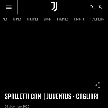
MEN
WOMEN
GIOVANILI
STORIA
ORIGINALS
ESPORTS
MEMBERSHIP
BIGLIETTI
SHOP
BIANCONERI
VIDEO
ALTRO
SPALLETTI CAM | JUVENTUS - CAGLIARI
01 dicembre 2025