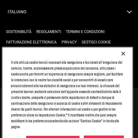
ITALIANO
SOSTENIBILITÀ
REGOLAMENTI
TERMINI E CONDIZIONI
FATTURAZIONE ELETTRONICA
PRIVACY
GESTISCI COOKIE
JOIN US
CONTATTACI
FAQ
Il sito utilizza cookie tecnici necessari alla navigazione e funzionali all’erogazione del
servizio. Inoltre, esclusivamente previa acquisizione del consenso, utilizziamo i
cookie anche per fornirti un’esperienza di navigazione sempre migliore, per facilitare
TORNA SU
le interazioni con le nostre funzionalità social e per consentirti di visualizzare
annunci aderenti alle tue abitudini di navigazione e ai tuoi interessi. La chiusura del
presente banner, mediante selezione dell’apposito comando contraddistinto dalla X
in alto a destra, comporta il permanere delle impostazioni di default e dunque la
© 2026 Juventus Football Club S.p.A.
continuazione della navigazione in assenza di cookie o altri strumenti di tracciamento
diversi da quelli tecnici. Per ulteriori informazioni sui cookie e per gestire le tue
Juventus Football Club S.p.A. Via Druento, 175 10151 Torino - Italia;
CONTACT CENTER (+39) 011.45.30.486. Il servizio è attivo dal lunedì al
preferenze clicca su Impostazioni Cookie.* Ti ricordiamo inoltre che puoi sempre
venerdì (9-20) e il sabato (9-15), festivi esclusi.
modificare le tue preferenze accedendo alla sezione "Gestisci Cookie" in fondo alla
Il costo del servizio varia in base al piano tariffario sottoscritto con il
pagina.
proprio operatore telefonico e non prevede alcun costo aggiuntivo.
Per conoscere i canali di contatto dedicati visita la sezione CONTATTACI