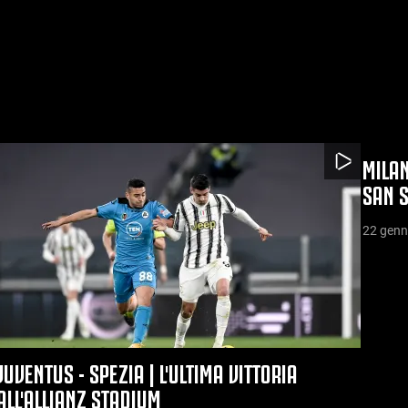
MILAN
SAN S
22 genn
JUVENTUS - SPEZIA | L'ULTIMA VITTORIA
ALL'ALLIANZ STADIUM