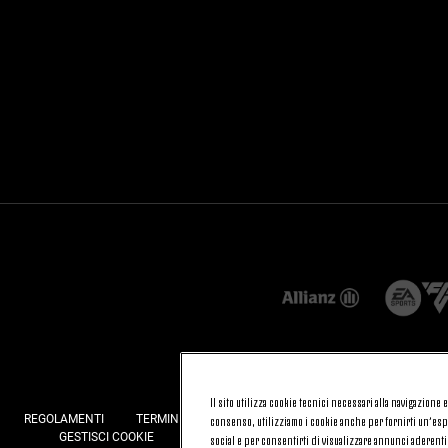
Il sito utilizza cookie tecnici necessari alla navigazione
REGOLAMENTI
TERMINI E CONDIZIONI
FATTURAZIONE ELETTRONI
consenso, utilizziamo i cookie anche per fornirti un’espe
GESTISCI COOKIE
JOIN US
CONTATTACI
FAQ
social e per consentirti di visualizzare annunci aderenti