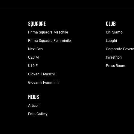
SQUADRE
CLUB
Prima Squadra Maschile
Chi Siamo
Prima Squadra Femminile
Luoghi
Next Gen
Corporate Gover
U20 M
Investitori
U19 F
Press Room
Giovanili Maschili
Giovanili Femminili
NEWS
Articoli
Foto Gallery