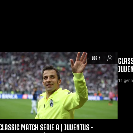
LOGIN
CLASS
JUVEN
11 genn
CLASSIC MATCH SERIE A | JUVENTUS -