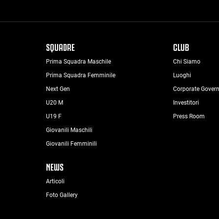
SQUADRE
CLUB
Prima Squadra Maschile
Chi Siamo
Prima Squadra Femminile
Luoghi
Next Gen
Corporate Gover
U20 M
Investitori
U19 F
Press Room
Giovanili Maschili
Giovanili Femminili
NEWS
Articoli
Foto Gallery