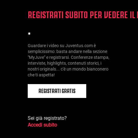
REGISTRATI SUBITO PER VEDERE IL
*
Guardare i video su Juventus.com è
semplicissimo: basta andare nella sezione
"MyJuve" e registrarsi. Conferenze stampa,
interviste, highlights, contenuti storici, i
nostri originals... c'è un mondo bianconero
che ti aspetta!
REGISTRATI GRATIS
Sei già registrato?
Accedi subito