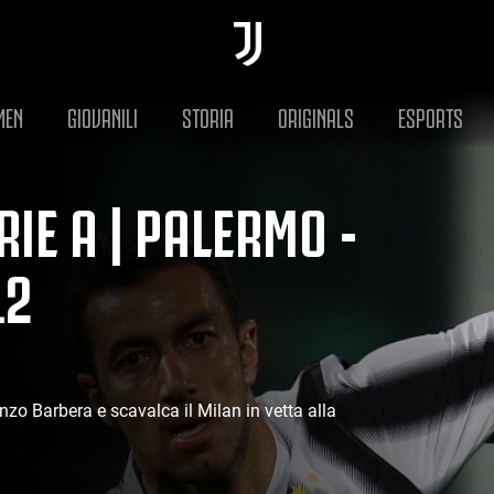
MEN
GIOVANILI
STORIA
ORIGINALS
ESPORTS
IE A | PALERMO -
12
enzo Barbera e scavalca il Milan in vetta alla