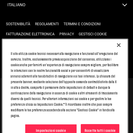
ITALIANO
SOSTENIBILITÀ
REGOLAMENTI
TERMINI E CONDIZIONI
FATTURAZIONE ELETTRONICA
PRIVACY
GESTISCI COOKIE
JOIN US
CONTATTACI
FAQ
Il sito utilizza cookie tecnici necessari alla navigazione e funzionali all’erogazione del
servizio. Inoltre, esclusivamente previa acquisizione del consenso, utilizziamo i
cookie anche per fornirti un’esperienza di navigazione sempre migliore, per facilitare
TORNA SU
le interazioni con le nostre funzionalità social e per consentirti di visualizzare
annunci aderenti alle tue abitudini di navigazione e ai tuoi interessi. La chiusura del
presente banner, mediante selezione dell’apposito comando contraddistinto dalla X
in alto a destra, comporta il permanere delle impostazioni di default e dunque la
© 2026 Juventus Football Club S.p.A.
continuazione della navigazione in assenza di cookie o altri strumenti di tracciamento
Juventus Football Club S.p.A. Via Druento, 175 10151 Torino - Italia;
diversi da quelli tecnici. Per ulteriori informazioni sui cookie e per gestire le tue
CONTACT CENTER (+39) 011.45.30.486. Il servizio è attivo dal lunedì al
preferenze clicca su Impostazioni Cookie.* Ti ricordiamo inoltre che puoi sempre
venerdì (9-20) e il sabato (9-15), festivi esclusi.
modificare le tue preferenze accedendo alla sezione "Gestisci Cookie" in fondo alla
Il costo del servizio varia in base al piano tariffario sottoscritto con il
pagina.
proprio operatore telefonico e non prevede alcun costo aggiuntivo.
Per conoscere i canali di contatto dedicati visita la sezione CONTATTACI
del nostro sito.
Impostazioni cookie
Accetta tutti i cookie