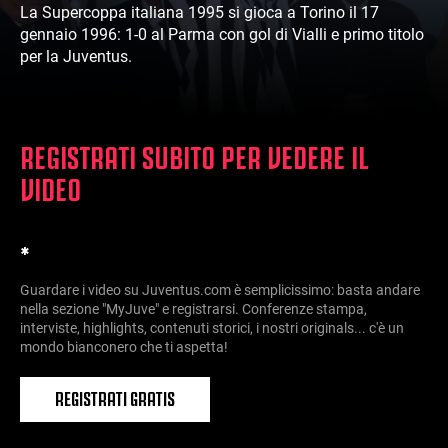
La Supercoppa italiana 1995 si gioca a Torino il 17
gennaio 1996: 1-0 al Parma con gol di Vialli e primo titolo
per la Juventus.
REGISTRATI SUBITO PER VEDERE IL
VIDEO
*
Guardare i video su Juventus.com è semplicissimo: basta andare
nella sezione "MyJuve" e registrarsi. Conferenze stampa,
interviste, highlights, contenuti storici, i nostri originals... c'è un
mondo bianconero che ti aspetta!
REGISTRATI GRATIS