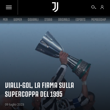
MEN
WOMEN
GIOVANILI
STORIA
ORIGINALS
ESPORTS
MEMBERSHIP
BIGLIETTI
SHOP
BIANCONERI
VIDEO
VIALLI-GOL, LA FIRMA SULLA
SUPERCOPPA DEL 1995
ALTRO
09 luglio 2023