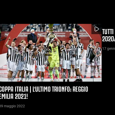
TUTTI
2020
17 genn
COPPA ITALIA | L'ULTIMO TRIONFO: REGGIO
EMILIA 2021!
09 maggio 2022