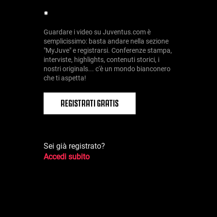
*
Guardare i video su Juventus.com è
semplicissimo: basta andare nella sezione
"MyJuve" e registrarsi. Conferenze stampa,
interviste, highlights, contenuti storici, i
nostri originals... c'è un mondo bianconero
che ti aspetta!
REGISTRATI GRATIS
Sei già registrato?
Accedi subito