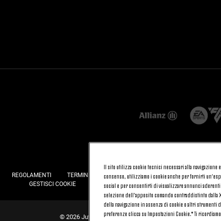
Il sito utilizza cookie tecnici necessari alla navigazione
REGOLAMENTI
TERMINI E CONDIZIONI
FATTURAZIONE ELETTRONI
consenso, utilizziamo i cookie anche per fornirti un’espe
GESTISCI COOKIE
JOIN US
CONTATTACI
FAQ
social e per consentirti di visualizzare annunci aderenti
selezione dell’apposito comando contraddistinto dalla X 
della navigazione in assenza di cookie o altri strumenti d
preferenze clicca su Impostazioni Cookie.* Ti ricordiam
© 2026 Juventus Football Club S.p.A.