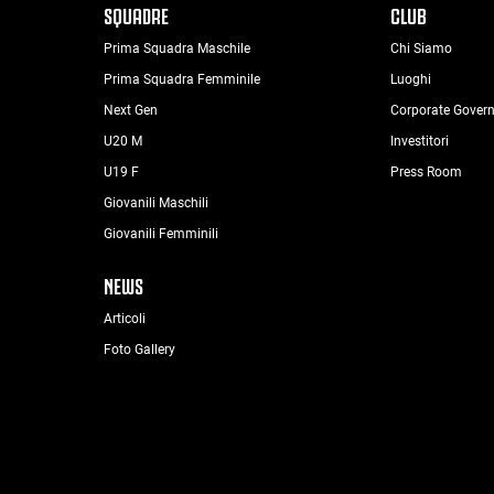
SQUADRE
CLUB
Prima Squadra Maschile
Chi Siamo
Prima Squadra Femminile
Luoghi
Next Gen
Corporate Gover
U20 M
Investitori
U19 F
Press Room
Giovanili Maschili
Giovanili Femminili
NEWS
Articoli
Foto Gallery