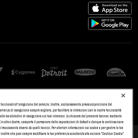
 e funzionali all’erogazione del servizio. Inoltre, esclusivamente previa acquisizione del
CA
PRIVACY
rienza di navigazione sempre migliore, per facilitare le interazioni con le nostre funzionalità
TORNA SU
 alle tue abitudini di navigazione e ai tuoi interessi. La chiusura del presente banner, mediante
in alto a destra, comporta il permanere delle impostazioni di default e dunque la continuazione
i tracciamento diversi da quelli tecnici. Per ulteriori informazioni sui cookie e per gestire le tue
o inoltre che puoi sempre modificare le tue preferenze accedendo alla sezione "Gestisci Cookie"