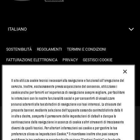
ITALIANO
SOSTENIBILITÀ
REGOLAMENTI
TERMINI E CONDIZIONI
FATTURAZIONE ELETTRONICA
PRIVACY
GESTISCI COOKIE
JOIN US
CONTATTACI
FAQ
Il sito utilizza cookie tecnici necessari alla navigazione e funzionali all’erogazione del
servizio. Inoltre, esclusivamente previa acquisizione del consenso, utilizziamo i
cookie anche per fornirti un’esperienza di navigazione sempre migliore, per facilitare
TORNA SU
le interazioni con le nostre funzionalità social e per consentirti di visualizzare
annunci aderenti alle tue abitudini di navigazione e ai tuoi interessi. La chiusura del
presente banner, mediante selezione dell’apposito comando contraddistinto dalla X
in alto a destra, comporta il permanere delle impostazioni di default e dunque la
© 2026 Juventus Football Club S.p.A.
continuazione della navigazione in assenza di cookie o altri strumenti di tracciamento
diversi da quelli tecnici. Per ulteriori informazioni sui cookie e per gestire le tue
Juventus Football Club S.p.A. Via Druento, 175 10151 Torino - Italia;
CONTACT CENTER (+39) 011.45.30.486. Il servizio è attivo dal lunedì al
preferenze clicca su Impostazioni Cookie.* Ti ricordiamo inoltre che puoi sempre
venerdì (9-20) e il sabato (9-15), festivi esclusi.
modificare le tue preferenze accedendo alla sezione "Gestisci Cookie" in fondo alla