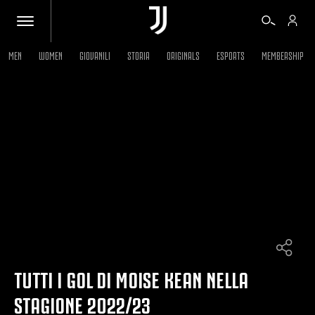
MEN
WOMEN
GIOVANILI
STORIA
ORIGINALS
ESPORTS
MEMBERSHIP
BIGLIETTI
SHOP
BIANCONERI
VIDEO
ALTRO
TUTTI I GOL DI MOISE KEAN NELLA
STAGIONE 2022/23