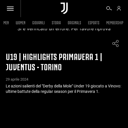
MEN
WOMEN
GIOVANILI
STORIA
ORIGINALS
ESPORTS
MEMBERSHIP
Si è verificato un errore. Per favore riprova
BIGLIETTI
U19 | HIGHLIGHTS PRIMAVERA 1 |
SHOP
JUVENTUS - TORINO
BIANCONERI
29 aprile 2024
Le azioni salienti del "Derby della Mole" Under 19 giocato a Vinovo:
ultime battute della regular season per il Primavera 1.
VIDEO
ALTRO