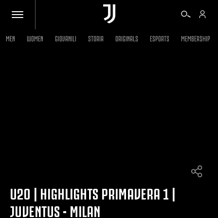
MEN
WOMEN
GIOVANILI
STORIA
ORIGINALS
ESPORTS
MEMBERSHIP
BIGLIETTI
SHOP
BIANCONERI
VIDEO
ALTRO
U20 | HIGHLIGHTS PRIMAVERA 1 |
JUVENTUS - MILAN