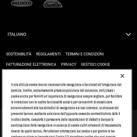
ITALIANO
SOSTENIBILITÀ
REGOLAMENTI
TERMINI E CONDIZIONI
FATTURAZIONE ELETTRONICA
PRIVACY
GESTISCI COOKIE
JOIN US
CONTATTACI
FAQ
Il sito utilizza cookie tecnici necessari alla navigazione e funzionali all’erogazione del
servizio. Inoltre, esclusivamente previa acquisizione del consenso, utilizziamo i
cookie anche per fornirti un’esperienza di navigazione sempre migliore, per facilitare
TORNA SU
le interazioni con le nostre funzionalità social e per consentirti di visualizzare
annunci aderenti alle tue abitudini di navigazione e ai tuoi interessi. La chiusura del
presente banner, mediante selezione dell’apposito comando contraddistinto dalla X
in alto a destra, comporta il permanere delle impostazioni di default e dunque la
© 2026 Juventus Football Club S.p.A.
continuazione della navigazione in assenza di cookie o altri strumenti di tracciamento
diversi da quelli tecnici. Per ulteriori informazioni sui cookie e per gestire le tue
Juventus Football Club S.p.A. Via Druento, 175 10151 Torino - Italia;
CONTACT CENTER (+39) 011.45.30.486. Il servizio è attivo dal lunedì al
preferenze clicca su Impostazioni Cookie.* Ti ricordiamo inoltre che puoi sempre