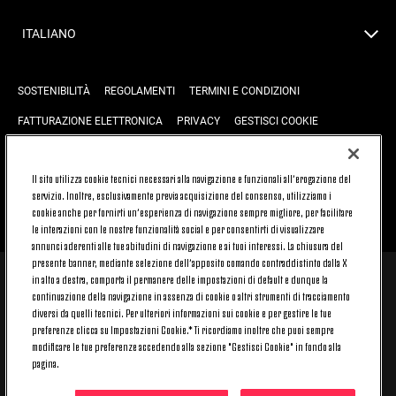
ITALIANO
SOSTENIBILITÀ
REGOLAMENTI
TERMINI E CONDIZIONI
FATTURAZIONE ELETTRONICA
PRIVACY
GESTISCI COOKIE
JOIN US
CONTATTACI
FAQ
Il sito utilizza cookie tecnici necessari alla navigazione e funzionali all’erogazione del
servizio. Inoltre, esclusivamente previa acquisizione del consenso, utilizziamo i
cookie anche per fornirti un’esperienza di navigazione sempre migliore, per facilitare
TORNA SU
le interazioni con le nostre funzionalità social e per consentirti di visualizzare
annunci aderenti alle tue abitudini di navigazione e ai tuoi interessi. La chiusura del
presente banner, mediante selezione dell’apposito comando contraddistinto dalla X
in alto a destra, comporta il permanere delle impostazioni di default e dunque la
© 2026 Juventus Football Club S.p.A.
continuazione della navigazione in assenza di cookie o altri strumenti di tracciamento
Juventus Football Club S.p.A. Via Druento, 175 10151 Torino - Italia;
diversi da quelli tecnici. Per ulteriori informazioni sui cookie e per gestire le tue
CONTACT CENTER (+39) 011.45.30.486. Il servizio è attivo dal lunedì al
preferenze clicca su Impostazioni Cookie.* Ti ricordiamo inoltre che puoi sempre
venerdì (9-20) e il sabato (9-15), festivi esclusi.
modificare le tue preferenze accedendo alla sezione "Gestisci Cookie" in fondo alla
Il costo del servizio varia in base al piano tariffario sottoscritto con il
pagina.
proprio operatore telefonico e non prevede alcun costo aggiuntivo.
Per conoscere i canali di contatto dedicati visita la sezione CONTATTACI