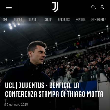
MEN
WOMEN
GIOVANILI
STORIA
ORIGINALS
ESPORTS
MEMBERSHIP
BIGLIETTI
SHOP
BIANCONERI
VIDEO
UCL | JUVENTUS - BENFICA, LA
CONFERENZA STAMPA DI THIAGO MOTTA
ALTRO
30 gennaio 2025