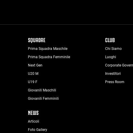
SQUADRE
CLUB
Prima Squadra Maschile
Chi Siamo
Prima Squadra Femminile
Luoghi
Next Gen
Corporate Gover
U20 M
Investitori
U19 F
Press Room
Giovanili Maschili
Giovanili Femminili
NEWS
Articoli
Foto Gallery