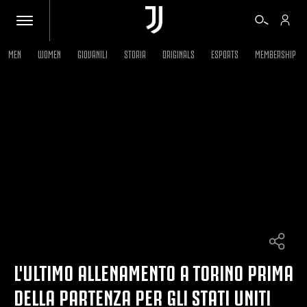
MEN
WOMEN
GIOVANILI
STORIA
ORIGINALS
ESPORTS
MEMBERSHIP
BIGLIETTI
SHOP
BIANCONERI
VIDEO
ALTRO
L'ULTIMO ALLENAMENTO A TORINO PRIMA
DELLA PARTENZA PER GLI STATI UNITI