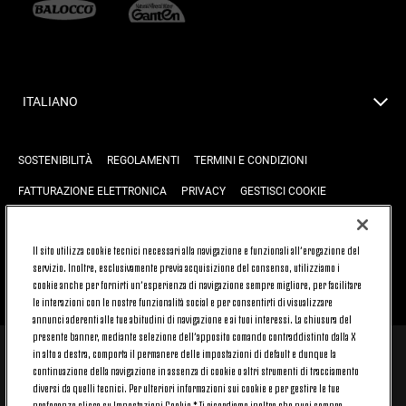
ITALIANO
SOSTENIBILITÀ
REGOLAMENTI
TERMINI E CONDIZIONI
FATTURAZIONE ELETTRONICA
PRIVACY
GESTISCI COOKIE
JOIN US
CONTATTACI
FAQ
Il sito utilizza cookie tecnici necessari alla navigazione e funzionali all’erogazione del
servizio. Inoltre, esclusivamente previa acquisizione del consenso, utilizziamo i
cookie anche per fornirti un’esperienza di navigazione sempre migliore, per facilitare
TORNA SU
le interazioni con le nostre funzionalità social e per consentirti di visualizzare
annunci aderenti alle tue abitudini di navigazione e ai tuoi interessi. La chiusura del
presente banner, mediante selezione dell’apposito comando contraddistinto dalla X
in alto a destra, comporta il permanere delle impostazioni di default e dunque la
© 2026 Juventus Football Club S.p.A.
continuazione della navigazione in assenza di cookie o altri strumenti di tracciamento
diversi da quelli tecnici. Per ulteriori informazioni sui cookie e per gestire le tue
Juventus Football Club S.p.A. Via Druento, 175 10151 Torino - Italia;
CONTACT CENTER (+39) 011.45.30.486. Il servizio è attivo dal lunedì al
preferenze clicca su Impostazioni Cookie.* Ti ricordiamo inoltre che puoi sempre