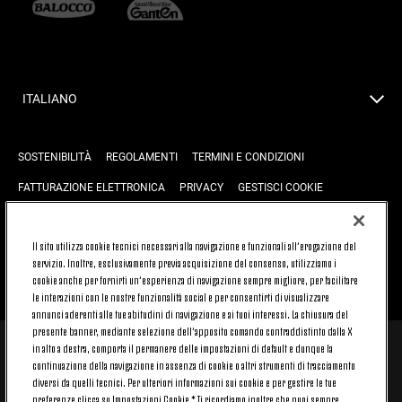
ITALIANO
SOSTENIBILITÀ
REGOLAMENTI
TERMINI E CONDIZIONI
FATTURAZIONE ELETTRONICA
PRIVACY
GESTISCI COOKIE
JOIN US
CONTATTACI
FAQ
Il sito utilizza cookie tecnici necessari alla navigazione e funzionali all’erogazione del
servizio. Inoltre, esclusivamente previa acquisizione del consenso, utilizziamo i
cookie anche per fornirti un’esperienza di navigazione sempre migliore, per facilitare
TORNA SU
le interazioni con le nostre funzionalità social e per consentirti di visualizzare
annunci aderenti alle tue abitudini di navigazione e ai tuoi interessi. La chiusura del
presente banner, mediante selezione dell’apposito comando contraddistinto dalla X
in alto a destra, comporta il permanere delle impostazioni di default e dunque la
© 2026 Juventus Football Club S.p.A.
continuazione della navigazione in assenza di cookie o altri strumenti di tracciamento
diversi da quelli tecnici. Per ulteriori informazioni sui cookie e per gestire le tue
Juventus Football Club S.p.A. Via Druento, 175 10151 Torino - Italia;
CONTACT CENTER (+39) 011.45.30.486. Il servizio è attivo dal lunedì al
preferenze clicca su Impostazioni Cookie.* Ti ricordiamo inoltre che puoi sempre