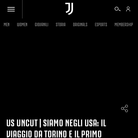
MEN
WOMEN
GIOVANILI
STORIA
ORIGINALS
ESPORTS
MEMBERSHIP
BIGLIETTI
SHOP
BIANCONERI
VIDEO
ALTRO
US UNCUT | SIAMO NEGLI USA: IL
VIAGGIO DA TORINO E IL PRIMO