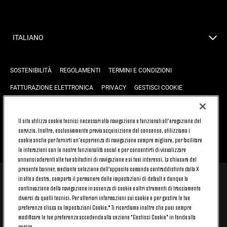
ITALIANO
SOSTENIBILITÀ
REGOLAMENTI
TERMINI E CONDIZIONI
FATTURAZIONE ELETTRONICA
PRIVACY
GESTISCI COOKIE
JOIN US
CONTATTACI
FAQ
Il sito utilizza cookie tecnici necessari alla navigazione e funzionali all’erogazione del
servizio. Inoltre, esclusivamente previa acquisizione del consenso, utilizziamo i
cookie anche per fornirti un’esperienza di navigazione sempre migliore, per facilitare
TORNA SU
le interazioni con le nostre funzionalità social e per consentirti di visualizzare
annunci aderenti alle tue abitudini di navigazione e ai tuoi interessi. La chiusura del
presente banner, mediante selezione dell’apposito comando contraddistinto dalla X
in alto a destra, comporta il permanere delle impostazioni di default e dunque la
© 2026 Juventus Football Club S.p.A.
continuazione della navigazione in assenza di cookie o altri strumenti di tracciamento
diversi da quelli tecnici. Per ulteriori informazioni sui cookie e per gestire le tue
Juventus Football Club S.p.A. Via Druento, 175 10151 Torino - Italia;
CONTACT CENTER (+39) 011.45.30.486. Il servizio è attivo dal lunedì al
preferenze clicca su Impostazioni Cookie.* Ti ricordiamo inoltre che puoi sempre
venerdì (9-20) e il sabato (9-15), festivi esclusi.
modificare le tue preferenze accedendo alla sezione "Gestisci Cookie" in fondo alla
Il costo del servizio varia in base al piano tariffario sottoscritto con il
pagina.