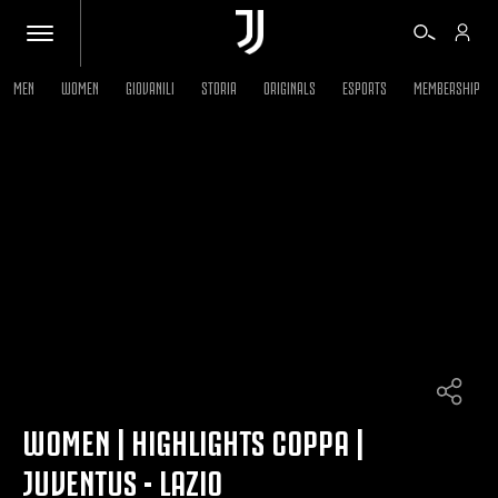
MEN
WOMEN
GIOVANILI
STORIA
ORIGINALS
ESPORTS
MEMBERSHIP
BIGLIETTI
SHOP
BIANCONERI
VIDEO
ALTRO
WOMEN | HIGHLIGHTS COPPA |
JUVENTUS - LAZIO