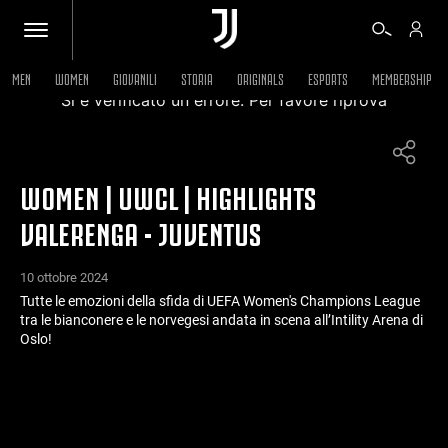
MEN
WOMEN
GIOVANILI
STORIA
ORIGINALS
ESPORTS
MEMBERSHIP
Si è verificato un errore. Per favore riprova
BIGLIETTI
WOMEN | UWCL | HIGHLIGHTS
SHOP
VALERENGA - JUVENTUS
BIANCONERI
10 ottobre 2024
Tutte le emozioni della sfida di UEFA Women's Champions League
tra le bianconere e le norvegesi andata in scena all’Intility Arena di
VIDEO
Oslo!
ALTRO