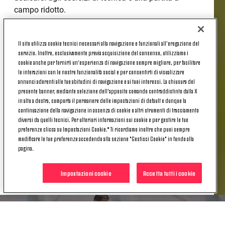
campo ridotto.
Il 1° gennaio, sarà giorno di festa per tutti, ma non
per i Campioni d'Italia: la partita contro la Roma è
Il sito utilizza cookie tecnici necessari alla navigazione e funzionali all’erogazione del
servizio. Inoltre, esclusivamente previa acquisizione del consenso, utilizziamo i
sempre più vicina e anche a Capodanno la Juve si
cookie anche per fornirti un’esperienza di navigazione sempre migliore, per facilitare
allenerà in vista della sfida. Tutti al lavoro nel
le interazioni con le nostre funzionalità social e per consentirti di visualizzare
pomeriggio, perché anche il 2014 andrà affrontato
annunci aderenti alle tue abitudini di navigazione e ai tuoi interessi. La chiusura del
correndo.
presente banner, mediante selezione dell’apposito comando contraddistinto dalla X
in alto a destra, comporta il permanere delle impostazioni di default e dunque la
continuazione della navigazione in assenza di cookie o altri strumenti di tracciamento
diversi da quelli tecnici. Per ulteriori informazioni sui cookie e per gestire le tue
preferenze clicca su Impostazioni Cookie.* Ti ricordiamo inoltre che puoi sempre
modificare le tue preferenze accedendo alla sezione "Gestisci Cookie" in fondo alla
POTREBBE INTERESSARTI
pagina.
ANCHE
Impostazioni cookie
Accetta tutti i cookie