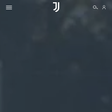
BIGLIETTI
SHOP
BIANCONERI
VIDEO
ALTRO