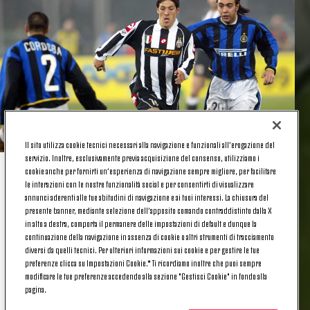
Il sito utilizza cookie tecnici necessari alla navigazione e funzionali all’erogazione del
servizio. Inoltre, esclusivamente previa acquisizione del consenso, utilizziamo i
cookie anche per fornirti un’esperienza di navigazione sempre migliore, per facilitare
IL PRIMO JUVE-INTER
le interazioni con le nostre funzionalità social e per consentirti di visualizzare
annunci aderenti alle tue abitudini di navigazione e ai tuoi interessi. La chiusura del
presente banner, mediante selezione dell’apposito comando contraddistinto dalla X
in alto a destra, comporta il permanere delle impostazioni di default e dunque la
continuazione della navigazione in assenza di cookie o altri strumenti di tracciamento
Il primo Juventus-Inter di Camoranesi
è quello del
diversi da quelli tecnici. Per ulteriori informazioni sui cookie e per gestire le tue
girone di ritorno del 2002-03.
Una sfida importante
,
preferenze clicca su Impostazioni Cookie.* Ti ricordiamo inoltre che puoi sempre
di vertice, dove i bianconeri dominano grazie a una
modificare le tue preferenze accedendo alla sezione "Gestisci Cookie" in fondo alla
pagina.
netta supremazia espressa a centrocampo. Nato in
Argentina,
Mauro German ha appena fatto