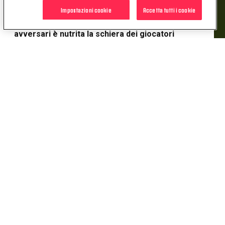
un'apparizione nella Nazionale italiana
, esordendo
Impostazioni cookie
Accetta tutti i cookie
a Genova nell'amichevole con il Portogallo.
Tra gli
avversari è nutrita la schiera dei giocatori
sudamericani
: Zanetti, Cordoba, Guglielminpietro,
Batistuta e Recoba.