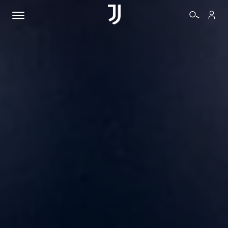
BIGLIETTI
SHOP
BIANCONERI
VIDEO
ALTRO