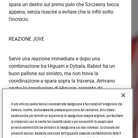
spara un destro sul primo palo che Szczesny tocca
appena, senza riuscire a evitare che si infili sotto
l'incrocio.
REAZIONE JUVE
Serve una reazione immediata e dopo una
combinazione tra Higuain e Dybala, Rabiot ha un
buon pallone sul sinistro, ma non trova la
coordinazione e spara sopra la traversa. Arrivano
anche le conclusioni di Higuain, respinta da
Joronen, di Ramsey, che mette alto di testa, di
Khedira, a lato di poco. Dopo una ventina di minuti
Il sito utilizza cookie tecnici necessari alla navigazione e funzionali all’erogazione del
servizio. Inoltre, esclusivamente previa acquisizione del consenso, utilizziamo i
Sarri deve operare il primo cambio, perché Danilo si
cookie anche per fornirti un’esperienza di navigazione sempre migliore, per facilitare
ferma per un problema muscolare e lascia il posto a
le interazioni con le nostre funzionalità social e per consentirti di visualizzare
Cuadrado. La Juve cresce, spinge a pieno organico
annunci aderenti alle tue abitudini di navigazione e ai tuoi interessi. La chiusura del
e sfiora il pareggio dopo il cross del nuovo entrato e
presente banner, mediante selezione dell’apposito comando contraddistinto dalla X