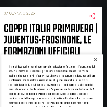
07 GENNAIO 2026
COPPA ITALIA PRIMAVERA |
JUVENTUS-FROSINONE, LE
FORMAZIONI UFFICIALI
Il sito utilizza cookie tecnici necessari alla navigazione e funzionali all’erogazione del
servizio. Inoltre, esclusivamente previa acquisizione del consenso, utilizziamo i
La
Juventus Under 20
è pronta a esordire in
Coppa
cookie anche per fornirti un’esperienza di navigazione sempre migliore, per facilitare
Italia Primavera
contro il
Frosinone
nel match
le interazioni con le nostre funzionalità social e per consentirti di visualizzare
valido per gli ottavi di finale. La
gara
è
secca
e in
annunci aderenti alle tue abitudini di navigazione e ai tuoi interessi. La chiusura del
palio, dunque, c'è la qualificazione al turno
presente banner, mediante selezione dell’apposito comando contraddistinto dalla X
in alto a destra, comporta il permanere delle impostazioni di default e dunque la
successivo.
continuazione della navigazione in assenza di cookie o altri strumenti di tracciamento
diversi da quelli tecnici. Per ulteriori informazioni sui cookie e per gestire le tue
Appuntamento fissato alle
ore 12:00
di oggi,