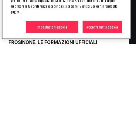
preferenze clicca su Impostazioni Cookie.* Ti ricordiamo inoltre che puoi sempre
mercoledì 7 gennaio
2025.
modificare le tue preferenze accedendo alla sezione "Gestisci Cookie" in fondo alla
pagina.
Di seguito le scelte di
formazione
dei due
allenatori.
Impostazioni cookie
Accetta tutti i cookie
COPPA ITALIA PRIMAVERA | JUVENTUS-
FROSINONE, LE FORMAZIONI UFFICIALI
Juventus
: Nava, Rizzo, Keutgen, Lopez, Finocchiaro,
Leone, Verde (C), Contarini, Sylla, Tiozzo, Borasio. A
disposizione: Huli, Montero Benia, Boufandar, Biggi,
Vallana, Ceppi, Grelaud, Elimoghale, De Brul,
Repciuc, Pugno. Allenatore: Padoin.
Frosinone
: Minicangeli; Pelosi, Obleac, Ndoye;
Lohmatov, Zorzetto, Barcella, Toci; Befani, Colley,
Raychev. A disposizione: Di Giosia, Rodolfo,
Luchetti, Schietroma, Molignano, Ceesay, Diallo,
Buonpane, Mboumbou, Bonanno, Majdenic.
Allenatore: Marini.