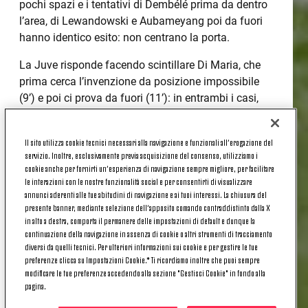
pochi spazi e i tentativi di Dembélé prima da dentro
l’area, di Lewandowski e Aubameyang poi da fuori
hanno identico esito: non centrano la porta.
La Juve risponde facendo scintillare Di Maria, che
prima cerca l’invenzione da posizione impossibile
(9’) e poi ci prova da fuori (11’): in entrambi i casi,
ter Stegen para.
Al 16’ i bianconeri mettono paura al Barça:
Il sito utilizza cookie tecnici necessari alla navigazione e funzionali all’erogazione del
servizio. Inoltre, esclusivamente previa acquisizione del consenso, utilizziamo i
accelerazione di Di Maria che allarga a sinistra a
cookie anche per fornirti un’esperienza di navigazione sempre migliore, per facilitare
Cuadrado, sul dai-e-vai el Fideo non trova la palla
le interazioni con le nostre funzionalità social e per consentirti di visualizzare
per una frazione di secondo.
annunci aderenti alle tue abitudini di navigazione e ai tuoi interessi. La chiusura del
presente banner, mediante selezione dell’apposito comando contraddistinto dalla X
MOLTA JUVE, MA SEGNANO I BLAUGRANA
in alto a destra, comporta il permanere delle impostazioni di default e dunque la
continuazione della navigazione in assenza di cookie o altri strumenti di tracciamento
C’è molta Juve in questo primo tempo: la manovra
diversi da quelli tecnici. Per ulteriori informazioni sui cookie e per gestire le tue
preferenze clicca su Impostazioni Cookie.* Ti ricordiamo inoltre che puoi sempre
dei bianconeri è fluida e a tratti molto gradevole, e
modificare le tue preferenze accedendo alla sezione "Gestisci Cookie" in fondo alla
quel famoso “piano gara” del Barcellona, di cui si
pagina.
parlava in apertura, diventa complicato da