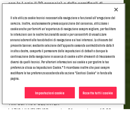
con la Lazio il 20 gennaio) e delle semifinali di
Coppa Italia
Il sito utilizza cookie tecnici necessari alla navigazione e funzionali all’erogazione del
Prendete carta e penna, quindi, e segnatevi date e
servizio. Inoltre, esclusivamente previa acquisizione del consenso, utilizziamo i
cookie anche per fornirti un’esperienza di navigazione sempre migliore, per facilitare
orari nei quali la Juve scenderà in campo nei
le interazioni con le nostre funzionalità social e per consentirti di visualizzare
prossimi
mesi
:
annunci aderenti alle tue abitudini di navigazione e ai tuoi interessi. La chiusura del
presente banner, mediante selezione dell’apposito comando contraddistinto dalla X
in alto a destra, comporta il permanere delle impostazioni di default e dunque la
Mercoledì 6 gennaio ore 15: JUVENTUS-HELLAS
continuazione della navigazione in assenza di cookie o altri strumenti di tracciamento
VERONADomenica 10 gennaio ore 20.45:
diversi da quelli tecnici. Per ulteriori informazioni sui cookie e per gestire le tue
preferenze clicca su Impostazioni Cookie.* Ti ricordiamo inoltre che puoi sempre
SAMPDORIA-JUVENTUSDomenica 17 gennaio ore
modificare le tue preferenze accedendo alla sezione "Gestisci Cookie" in fondo alla
15: UDINESE-JUVENTUSMercoledì 20 gennaio,
pagina.
quarto di finale TIM CUP: LAZIO-
JUVENTUSDomenica 24 gennaio ore 20.45:
Impostazioni cookie
Accetta tutti i cookie
JUVENTUS-ROMAMercoledì 27 gennaio, semif. and.
TIM CUP: NAPOLI/INTER-
LAZIO/JUVENTUSDomenica 31 gennaio ore 12.30:
CHIEVO VERONA-JUVENTUSMercoledì 3 febbraio
ore 20.45: JUVENTUS-GENOADomenica 7 febbraio