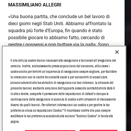
MASSIMILIANO ALLEGRI
«Una buona partita, che conclude un bel lavoro di
dieci giorni negli Stati Uniti. Abbiamo affrontato la
squadra più forte d’Europa, fin quando è stato
possibile giocare lo abbiamo fatto, cercando di
gestire i possessi e non buttare via la palla. Sono
soddisfatto del lavoro dei ragazzi, possiamo ancora
crescere tanto, ci sono giocatori che devono
Il sito utilizza cookie tecnici necessari alla navigazione e funzionali all’erogazione del
rientrare. Questa sera ci sono state tante occasioni
servizio. Inoltre, esclusivamente previa acquisizione del consenso, utilizziamo i
cookie anche per fornirti un’esperienza di navigazione sempre migliore, per facilitare
da una parte e dall’altra: avremmo dovuto gestire le
le interazioni con le nostre funzionalità social e per consentirti di visualizzare
nostre con un po’ più di pazienza. Adesso ci
annunci aderenti alle tue abitudini di navigazione e ai tuoi interessi. La chiusura del
riposiamo un paio di giorni e poi torniamo sotto con
presente banner, mediante selezione dell’apposito comando contraddistinto dalla X
il lavoro, il Campionato è si avvicina»
in alto a destra, comporta il permanere delle impostazioni di default e dunque la
continuazione della navigazione in assenza di cookie o altri strumenti di tracciamento
diversi da quelli tecnici. Per ulteriori informazioni sui cookie e per gestire le tue
MATTIA PERIN
preferenze clicca su Impostazioni Cookie.* Ti ricordiamo inoltre che puoi sempre
modificare le tue preferenze accedendo alla sezione "Gestisci Cookie" in fondo alla
«Stiamo lavorando bene, assorbendo un nuovo
pagina.
sistema di gioco, ho visto una grande disponibilità