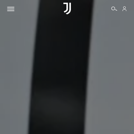
BIGLIETTI
SHOP
BIANCONERI
VIDEO
ALTRO