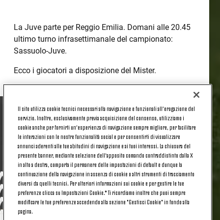
La Juve parte per Reggio Emilia. Domani alle 20.45
ultimo turno infrasettimanale del campionato:
Sassuolo-Juve.
Ecco i giocatori a disposizione del Mister.
Il sito utilizza cookie tecnici necessari alla navigazione e funzionali all’erogazione del
servizio. Inoltre, esclusivamente previa acquisizione del consenso, utilizziamo i
cookie anche per fornirti un’esperienza di navigazione sempre migliore, per facilitare
le interazioni con le nostre funzionalità social e per consentirti di visualizzare
annunci aderenti alle tue abitudini di navigazione e ai tuoi interessi. La chiusura del
presente banner, mediante selezione dell’apposito comando contraddistinto dalla X
in alto a destra, comporta il permanere delle impostazioni di default e dunque la
continuazione della navigazione in assenza di cookie o altri strumenti di tracciamento
diversi da quelli tecnici. Per ulteriori informazioni sui cookie e per gestire le tue
preferenze clicca su Impostazioni Cookie.* Ti ricordiamo inoltre che puoi sempre
modificare le tue preferenze accedendo alla sezione "Gestisci Cookie" in fondo alla
pagina.