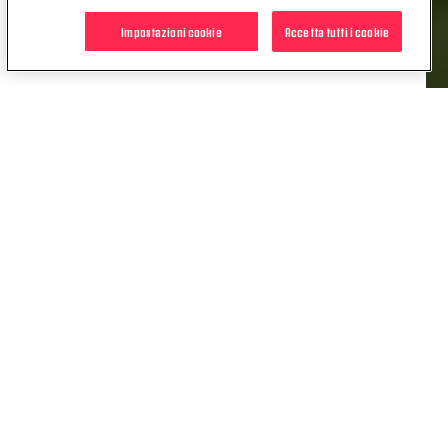
Impostazioni cookie
Accetta tutti i cookie
POTREBBE INTERESSARTI
ANCHE
NEWS
MISTER PIRLO PRESENTA
SASSUOLO-JUVE
11 MAG. 2021