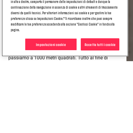
– ha spiegato
Silvio Vigato, Co-Chief Revenue
in alto a destra, comporta il permanere delle impostazioni di default e dunque la
continuazione della navigazione in assenza di cookie o altri strumenti di tracciamento
Officer, Head of Brand, Licensing And Retail di
diversi da quelli tecnici. Per ulteriori informazioni sui cookie e per gestire le tue
Juventus
– L'espansione della gamma, sia in
preferenze clicca su Impostazioni Cookie.* Ti ricordiamo inoltre che puoi sempre
termini di qualità che di quantità, ha quindi fatto
modificare le tue preferenze accedendo alla sezione "Gestisci Cookie" in fondo alla
emergere la necessità di
aumentare
pagina.
considerevolmente gli spazi
a disposizione. Il
vecchio Store, che ha svolto egregiamente il suo
Impostazioni cookie
Accetta tutti i cookie
compito, era di 500 metri quadrati, mentre oggi
passiamo a 1000 metri quadrati. Tutto al fine di
migliorare l'esperienza di acquisto
e farlo
divenire una vera e propria brand experience».