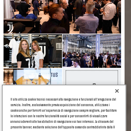
+ 8
Il sito utilizza cookie tecnici necessari alla navigazione e funzionali all’erogazione del
servizio. Inoltre, esclusivamente previa acquisizione del consenso, utilizziamo i
cookie anche per fornirti un’esperienza di navigazione sempre migliore, per facilitare
le interazioni con le nostre funzionalità social e per consentirti di visualizzare
«Il tifo, la passione, richiedono
più prodotti e
annunci aderenti alle tue abitudini di navigazione e ai tuoi interessi. La chiusura del
differenti posizionamenti
sia di stile che di prezzo
presente banner, mediante selezione dell’apposito comando contraddistinto dalla X