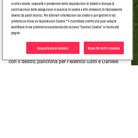
in alto a destra, comporta il permanere delle impostazioni di default e dunque la
continuazione della navigazione in assenza di cookie o altri strumenti di tracciamento
Successo per 2-0 per l'Italia nella seconda gara del
diversi da quelli tecnici. Per ulteriori informazioni sui cookie e per gestire le tue
girone di qualificazione ai Mondiali del 2026 contro
preferenze clicca su Impostazioni Cookie.* Ti ricordiamo inoltre che puoi sempre
la Moldova.
Titolare Andrea Cambiaso
modificare le tue preferenze accedendo alla sezione "Gestisci Cookie" in fondo alla
sull'esterno, in campo per tutta la durata
pagina.
dell'incontro e anche protagonista della vittoria
azzurra con
la rete del raddoppio realizzata a
Impostazioni cookie
Accetta tutti i cookie
inizio ripresa
chiudendo l'azione sul secondo palo
con il destro; panchina per Federico Gatti e Daniele
Rugani.