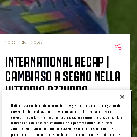
10 GIUGNO 2025
INTERNATIONAL RECAP |
CAMBIASO A SEGNO NELLA
VITTORIA AZZURRA,
ESORDIO CON GOL PER
Il sito utilizza cookie tecnici necessari alla navigazione e funzionali all’erogazione del
servizio. Inoltre, esclusivamente previa acquisizione del consenso, utilizziamo i
ADZIC
cookie anche per fornirti un’esperienza di navigazione sempre migliore, per facilitare
le interazioni con le nostre funzionalità social e per consentirti di visualizzare
annunci aderenti alle tue abitudini di navigazione e ai tuoi interessi. La chiusura del
presente banner, mediante selezione dell’apposito comando contraddistinto dalla X