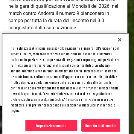
nella gara di qualificazione ai Mondiali del 2026: nel
match contro Andorra il numero 9 bianconero in
campo per tutta la durata dell'incontro nel 3-0
conquistato dalla sua nazionale.
Pareggio per 1-1 dell'Argentina
contro la
Colombia nel match valido, anche in questo caso,
Il sito utilizza cookie tecnici necessari alla navigazione e funzionali all’erogazione del
per le qualificazioni ai Mondiali del 2026.
servizio. Inoltre, esclusivamente previa acquisizione del consenso, utilizziamo i
cookie anche per fornirti un’esperienza di navigazione sempre migliore, per facilitare
Albiceleste, sotto nel punteggio nella prima frazione,
le interazioni con le nostre funzionalità social e per consentirti di visualizzare
che ha riequilibrato l'incontro nel finale con la rete di
annunci aderenti alle tue abitudini di navigazione e ai tuoi interessi. La chiusura del
Almada. Il bianconero
Nico Gonzalez
protagonista
presente banner, mediante selezione dell’apposito comando contraddistinto dalla X
in alto a destra, comporta il permanere delle impostazioni di default e dunque la
di tutto il secondo tempo dopo esser subentrato a
continuazione della navigazione in assenza di cookie o altri strumenti di tracciamento
inizio ripresa.
diversi da quelli tecnici. Per ulteriori informazioni sui cookie e per gestire le tue
preferenze clicca su Impostazioni Cookie.* Ti ricordiamo inoltre che puoi sempre
modificare le tue preferenze accedendo alla sezione "Gestisci Cookie" in fondo alla
pagina.
Impostazioni cookie
Accetta tutti i cookie