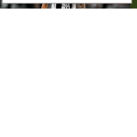
Impegno amichevole per la Turchia di Kenan
Yildiz
che ha sfidato nella notte italiana il Messico:
in North Carolina ad avere la meglio sono i
messicani per 1-0 grazie alla rete di Pineda di fine
primo tempo; per Kenan 85 giri d'orologio passati
sul rettangolo verde degli Stati Uniti d'America.
Test
amichevole
anche per Jonas Rouhi
, in campo
per 54 minuti, con l'Under 21 della Svezia nel match
terminato 1-1 con i pari età della Croazia.