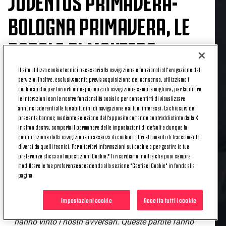
JUVENTUS PRIMAVERA-
BOLOGNA PRIMAVERA, LE
PAROLE DI MONTERO
Il sito utilizza cookie tecnici necessari alla navigazione e funzionali all’erogazione del
servizio. Inoltre, esclusivamente previa acquisizione del consenso, utilizziamo i
cookie anche per fornirti un’esperienza di navigazione sempre migliore, per facilitare
Le parole, a fine partita, da parte dell’allenatore della
le interazioni con le nostre funzionalità social e per consentirti di visualizzare
Juventus Under 19 dopo la sconfitta incassata in
annunci aderenti alle tue abitudini di navigazione e ai tuoi interessi. La chiusura del
presente banner, mediante selezione dell’apposito comando contraddistinto dalla X
pieno recupero contro i pari età del Bologna.
in alto a destra, comporta il permanere delle impostazioni di default e dunque la
continuazione della navigazione in assenza di cookie o altri strumenti di tracciamento
diversi da quelli tecnici. Per ulteriori informazioni sui cookie e per gestire le tue
IL COMMENTO DI PAOLO MONTERO
preferenze clicca su Impostazioni Cookie.* Ti ricordiamo inoltre che puoi sempre
modificare le tue preferenze accedendo alla sezione "Gestisci Cookie" in fondo alla
pagina.
«C'è poco da dire. Secondo me abbiamo giocato il
migliore secondo tempo di tutto il campionato,
Impostazioni cookie
Accetta tutti i cookie
costruendo tantissime occasioni da gol, ma alla fine
hanno vinto i nostri avversari. Queste partite fanno