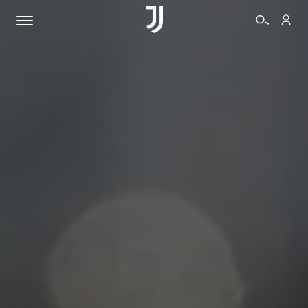
BIGLIETTI
SHOP
BIANCONERI
VIDEO
ALTRO