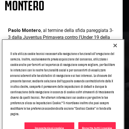
MONTERO
Paolo Montero
, al termine della sfida pareggiata 3-
3 dalla Juventus Primavera contro l'Under 19 della
Roma,
ha analizzato la prestazione della sua
squadra
.
Il sito utilizza cookie tecnici necessari alla navigazione e funzionali all’erogazione del
servizio. Inoltre, esclusivamente previa acquisizione del consenso, utilizziamo i
L'ANALISI DEL MISTER
cookie anche per fornirti un’esperienza di navigazione sempre migliore, per facilitare
le interazioni con le nostre funzionalità social e per consentirti di visualizzare
annunci aderenti alle tue abitudini di navigazione e ai tuoi interessi. La chiusura del
presente banner, mediante selezione dell’apposito comando contraddistinto dalla X
«I ragazzi hanno giocato una grande partita contro
in alto a destra, comporta il permanere delle impostazioni di default e dunque la
una delle due squadre, insieme all'Inter, più forti del
continuazione della navigazione in assenza di cookie o altri strumenti di tracciamento
campionato. Io e il mio staff siamo soddisfatti della
diversi da quelli tecnici. Per ulteriori informazioni sui cookie e per gestire le tue
preferenze clicca su Impostazioni Cookie.* Ti ricordiamo inoltre che puoi sempre
loro prestazione anche e soprattutto per la bella
modificare le tue preferenze accedendo alla sezione "Gestisci Cookie" in fondo alla
reazione che hanno avuto quando si sono trovati
pagina.
sotto 0-2, non era scontata. Il secondo tempo lo
abbiamo giocato sicuramente meglio del primo
Impostazioni cookie
Accetta tutti i cookie