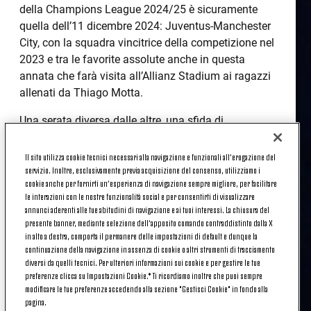
della Champions League 2024/25 è sicuramente
quella dell’11 dicembre 2024: Juventus-Manchester
City, con la squadra vincitrice della competizione nel
2023 e tra le favorite assolute anche in questa
annata che farà visita all’Allianz Stadium ai ragazzi
allenati da Thiago Motta.
Una serata diversa dalle altre, una sfida di
primissimo livello e anche un modo per misurarsi
contro club di valore assoluto.
Il sito utilizza cookie tecnici necessari alla navigazione e funzionali all’erogazione del
servizio. Inoltre, esclusivamente previa acquisizione del consenso, utilizziamo i
Una storia che si arricchirà di un nuovo testa a testa,
cookie anche per fornirti un’esperienza di navigazione sempre migliore, per facilitare
le interazioni con le nostre funzionalità social e per consentirti di visualizzare
dopo i sei giocati nelle coppe europee - a partire dal
annunci aderenti alle tue abitudini di navigazione e ai tuoi interessi. La chiusura del
primo turno di Coppa UEFA del 1976, in cui i
presente banner, mediante selezione dell’apposito comando contraddistinto dalla X
bianconeri persero la sfida d’andata lontano da
in alto a destra, comporta il permanere delle impostazioni di default e dunque la
Torino per 1-0, ribaltando poi il ritorno con la vittoria
continuazione della navigazione in assenza di cookie o altri strumenti di tracciamento
diversi da quelli tecnici. Per ulteriori informazioni sui cookie e per gestire le tue
per 2-0 in casa. Doppio 1-1 invece nel girone di
preferenze clicca su Impostazioni Cookie.* Ti ricordiamo inoltre che puoi sempre
Europa League in cui Juventus e City si sono
modificare le tue preferenze accedendo alla sezione "Gestisci Cookie" in fondo alla
incontrate nel 2010, mentre le partite più recenti
pagina.