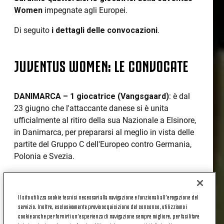
Women
impegnate agli Europei.
Di seguito
i dettagli delle convocazioni
.
JUVENTUS WOMEN: LE CONVOCATE
DANIMARCA – 1 giocatrice (Vangsgaard)
: è dal
23 giugno che l'attaccante danese si è unita
ufficialmente al ritiro della sua Nazionale a Elsinore,
in Danimarca, per prepararsi al meglio in vista delle
partite del Gruppo C dell'Europeo contro Germania,
Polonia e Svezia.
FRANCIA – 1 giocatrice (Peyraud-Magnin)
: è
iniziato già l'11 giugno il ritiro della Francia, che
Il sito utilizza cookie tecnici necessari alla navigazione e funzionali all’erogazione del
punterà alla vittoria degli Europei di questa estate.
servizio. Inoltre, esclusivamente previa acquisizione del consenso, utilizziamo i
Nella fase di avvicinamento alla competizione –
cookie anche per fornirti un’esperienza di navigazione sempre migliore, per facilitare