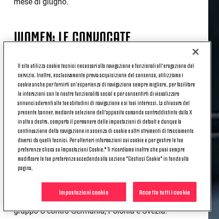
mese di giugno.
WOMEN: LE CONVOCATE
Il sito utilizza cookie tecnici necessari alla navigazione e funzionali all’erogazione del
PRIMA SQUADRA
servizio. Inoltre, esclusivamente previa acquisizione del consenso, utilizziamo i
cookie anche per fornirti un’esperienza di navigazione sempre migliore, per facilitare
CANADA – 1 giocatrice (Proulx)
: raduno a
le interazioni con le nostre funzionalità social e per consentirti di visualizzare
Toronto dal prossimo 19 giugno per la giocatrice
annunci aderenti alle tue abitudini di navigazione e ai tuoi interessi. La chiusura del
canadese, con la Nazionale impegnata in una
presente banner, mediante selezione dell’apposito comando contraddistinto dalla X
doppia amichevole contro il Costa Rica e contro gli
in alto a destra, comporta il permanere delle impostazioni di default e dunque la
continuazione della navigazione in assenza di cookie o altri strumenti di tracciamento
Stati Uniti.
diversi da quelli tecnici. Per ulteriori informazioni sui cookie e per gestire le tue
preferenze clicca su Impostazioni Cookie.* Ti ricordiamo inoltre che puoi sempre
DANIMARCA – 1 giocatrice (Vangsgaard)
: Primi
modificare le tue preferenze accedendo alla sezione "Gestisci Cookie" in fondo alla
allenamenti da lunedì 16 giugno per l'attaccante
pagina.
danese, che poi si unirà ufficialmente al ritiro della
sua Nazionale a partire dal 23 giugno a Elsinore, in
Impostazioni cookie
Accetta tutti i cookie
Danimarca, per prepararsi al meglio alle partite del
gruppo C contro Germania, Polonia e Svezia.