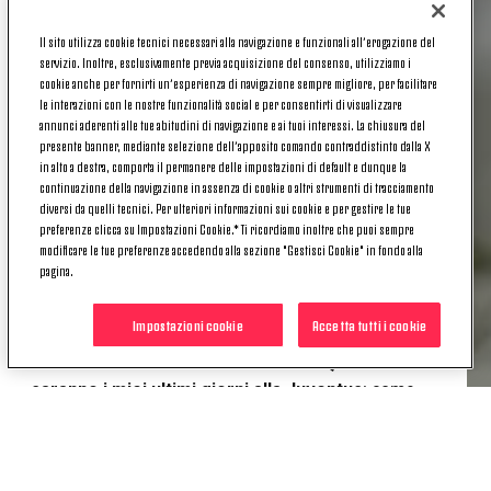
pensiamo a mercoledì: abbiamo una Coppa da
vincere mercoledì». Parola di Stephan Lichtsteiner,
Il sito utilizza cookie tecnici necessari alla navigazione e funzionali all’erogazione del
servizio. Inoltre, esclusivamente previa acquisizione del consenso, utilizziamo i
nel post gara di Juve-Bologna.
cookie anche per fornirti un’esperienza di navigazione sempre migliore, per facilitare
le interazioni con le nostre funzionalità social e per consentirti di visualizzare
Swiss Express analizza la gara di stasera, ne
annunci aderenti alle tue abitudini di navigazione e ai tuoi interessi. La chiusura del
ripercorre i momenti e spiega che «Non si può
presente banner, mediante selezione dell’apposito comando contraddistinto dalla X
vincere sempre 4-0, capita anche a noi di andare in
in alto a destra, comporta il permanere delle impostazioni di default e dunque la
difficoltà
continuazione della navigazione in assenza di cookie o altri strumenti di tracciamento
specie alla fine della stagione
. Per
diversi da quelli tecnici. Per ulteriori informazioni sui cookie e per gestire le tue
questo
abbiamo bisogno di sentire la fiducia dei
preferenze clicca su Impostazioni Cookie.* Ti ricordiamo inoltre che puoi sempre
tifosi
: io capisco che sono abituati molto bene, ma
modificare le tue preferenze accedendo alla sezione "Gestisci Cookie" in fondo alla
sentire i fischi a fine primo tempo per una squadra
pagina.
che sta lottando per il settimo Scudetto di fila
fa un
certo effetto
».
Impostazioni cookie
Accetta tutti i cookie
Lichsteiner fa anche un annuncio
: «
Questi
saranno i miei ultimi giorni alla Juventus
: come
capita a tutti, arriva semplicemente il momento in
cui c’è bisogno di nuovi
stimoli
. Adesso però sono
concentrato solamente sugli obiettivi per i quali