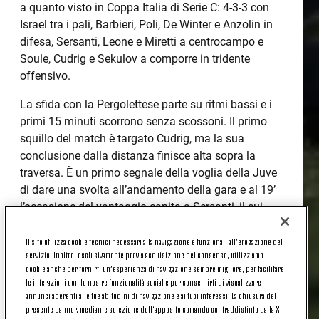
a quanto visto in Coppa Italia di Serie C: 4-3-3 con
Israel tra i pali, Barbieri, Poli, De Winter e Anzolin in
difesa, Sersanti, Leone e Miretti a centrocampo e
Soule, Cudrig e Sekulov a comporre in tridente
offensivo.
La sfida con la Pergolettese parte su ritmi bassi e i
primi 15 minuti scorrono senza scossoni. Il primo
squillo del match è targato Cudrig, ma la sua
conclusione dalla distanza finisce alta sopra la
traversa. È un primo segnale della voglia della Juve
di dare una svolta all’andamento della gara e al 19’
l’occasione del vantaggio capita a Sersanti, il cui
colpo di testa su traversone di Anzolin non trova la
porta. Sono le prove generali prima del capolavoro
Il sito utilizza cookie tecnici necessari alla navigazione e funzionali all’erogazione del
servizio. Inoltre, esclusivamente previa acquisizione del consenso, utilizziamo i
che illumina il primo tempo e soprattutto sblocca il
cookie anche per fornirti un’esperienza di navigazione sempre migliore, per facilitare
risultato.
le interazioni con le nostre funzionalità social e per consentirti di visualizzare
annunci aderenti alle tue abitudini di navigazione e ai tuoi interessi. La chiusura del
Fabio Miretti, match winner della sfida contro la Pro
presente banner, mediante selezione dell’apposito comando contraddistinto dalla X