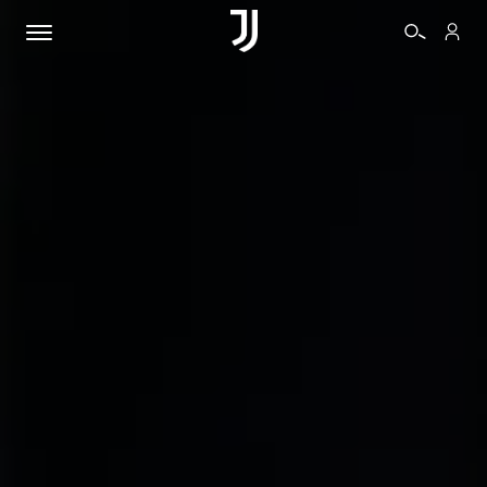
BIGLIETTI
SHOP
BIANCONERI
VIDEO
ALTRO