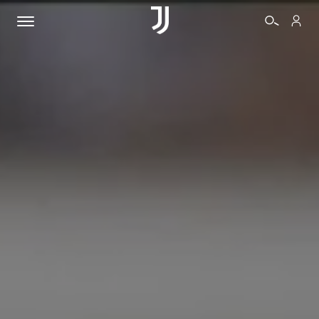
BIGLIETTI
SHOP
BIANCONERI
VIDEO
ALTRO