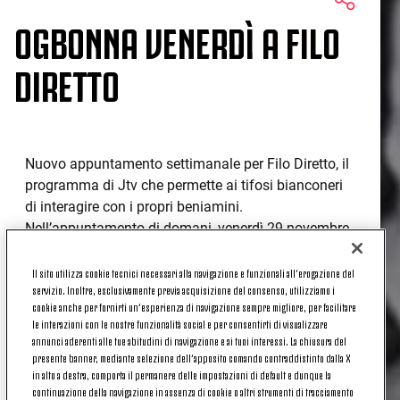
OGBONNA VENERDÌ A FILO
DIRETTO
Nuovo appuntamento settimanale per Filo Diretto, il
programma di Jtv che permette ai tifosi bianconeri
di interagire con i propri beniamini.
Nell’appuntamento di domani, venerdì 29 novembre,
l’ospite di Cristina Chiabotto sarà Angelo Ogbonna.
Il sito utilizza cookie tecnici necessari alla navigazione e funzionali all’erogazione del
L’occasione per conoscere meglio anche fuori dal
servizio. Inoltre, esclusivamente previa acquisizione del consenso, utilizziamo i
campo un ragazzo che in pochi mesi si è fatto
cookie anche per fornirti un’esperienza di navigazione sempre migliore, per facilitare
le interazioni con le nostre funzionalità social e per consentirti di visualizzare
apprezzare da tutto l’ambiente bianconero. Angelo
annunci aderenti alle tue abitudini di navigazione e ai tuoi interessi. La chiusura del
sarà negli studi di Jtv di Vinovo al termine
presente banner, mediante selezione dell’apposito comando contraddistinto dalla X
dell’allenamento mattutino della squadra.
in alto a destra, comporta il permanere delle impostazioni di default e dunque la
continuazione della navigazione in assenza di cookie o altri strumenti di tracciamento