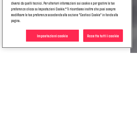
Per far pervenire le proprie domande, ecco i contatti:
diversi da quelli tecnici. Per ulteriori informazioni sui cookie e per gestire le tue
preferenze clicca su Impostazioni Cookie.* Ti ricordiamo inoltre che puoi sempre
numero di telefono
011/9653816
, indirizzo mail
modificare le tue preferenze accedendo alla sezione "Gestisci Cookie" in fondo alla
**diretta@jtv231.it**
. Gli iscritti a
pagina.
JuventusMembership possono lasciare le loro
domande come commento a questa news. Saranno
Impostazioni cookie
Accetta tutti i cookie
selezionate e girate in diretta a Ogbonna.
POTREBBE INTERESSARTI
ANCHE
NEWS