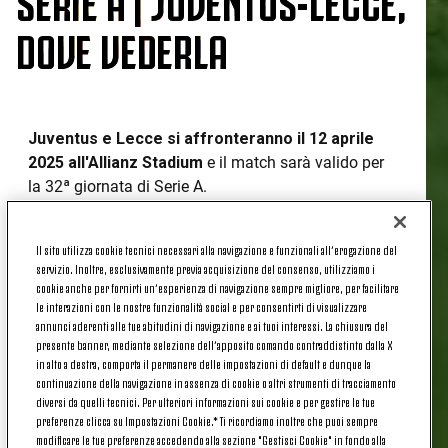
DOVE VEDERLA
Juventus e Lecce si affronteranno il 12 aprile
2025 all'Allianz Stadium
e il match sarà valido per
la 32ª giornata di Serie A.
Le due squadre scenderanno in campo nella
Il sito utilizza cookie tecnici necessari alla navigazione e funzionali all’erogazione del
serata di sabato alle ore 20:45
e per i bianconeri si
servizio. Inoltre, esclusivamente previa acquisizione del consenso, utilizziamo i
tratterà del primo incontro tra le mura amiche del
cookie anche per fornirti un’esperienza di navigazione sempre migliore, per facilitare
mese di aprile.
le interazioni con le nostre funzionalità social e per consentirti di visualizzare
annunci aderenti alle tue abitudini di navigazione e ai tuoi interessi. La chiusura del
SERIE A | JUVENTUS-LECCE, DOVE VEDERLA
presente banner, mediante selezione dell’apposito comando contraddistinto dalla X
in alto a destra, comporta il permanere delle impostazioni di default e dunque la
La sfida tra le due squadre sarà visibile su DAZN
continuazione della navigazione in assenza di cookie o altri strumenti di tracciamento
diversi da quelli tecnici. Per ulteriori informazioni sui cookie e per gestire le tue
– tramite Smart TV, in diretta streaming su tablet e
preferenze clicca su Impostazioni Cookie.* Ti ricordiamo inoltre che puoi sempre
smartphone grazie all'app di DAZN o direttamente
modificare le tue preferenze accedendo alla sezione "Gestisci Cookie" in fondo alla