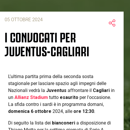
05 OTTOBRE 2024
I CONVOCATI PER
JUVENTUS-CAGLIARI
L'ultima partita prima della seconda sosta
stagionale per lasciare spazio agli impegni delle
Nazionali vedrà la
Juventus
affrontare il
Cagliari
in
un
Allianz Stadium
tutto
esaurito
per l'occasione.
La sfida contro i sardi è in programma domani,
domenica 6 ottobre
2024, alle
ore 12:30
.
Di seguito la lista dei
bianconeri
a disposizione di
Thiago Motta per la settima giornata di Serie A.