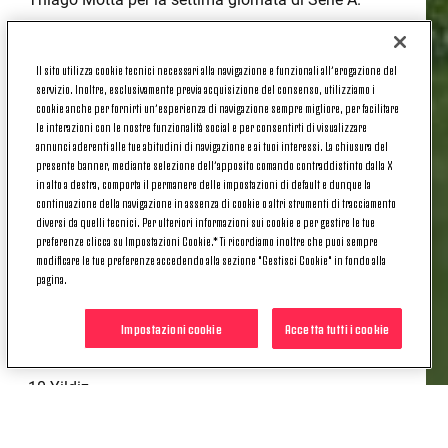
JUVENTUS-CAGLIARI, I CONVOCATI
Il sito utilizza cookie tecnici necessari alla navigazione e funzionali all’erogazione del
servizio. Inoltre, esclusivamente previa acquisizione del consenso, utilizziamo i
1 Perin
cookie anche per fornirti un’esperienza di navigazione sempre migliore, per facilitare
le interazioni con le nostre funzionalità social e per consentirti di visualizzare
annunci aderenti alle tue abitudini di navigazione e ai tuoi interessi. La chiusura del
4 Gatti
presente banner, mediante selezione dell’apposito comando contraddistinto dalla X
in alto a destra, comporta il permanere delle impostazioni di default e dunque la
5 Locatelli
continuazione della navigazione in assenza di cookie o altri strumenti di tracciamento
diversi da quelli tecnici. Per ulteriori informazioni sui cookie e per gestire le tue
6 Danilo
preferenze clicca su Impostazioni Cookie.* Ti ricordiamo inoltre che puoi sempre
modificare le tue preferenze accedendo alla sezione "Gestisci Cookie" in fondo alla
7 Conceicao
pagina.
8 Koopmeiners
Impostazioni cookie
Accetta tutti i cookie
9 Vlahovic
10 Yildiz
15 Kalulu