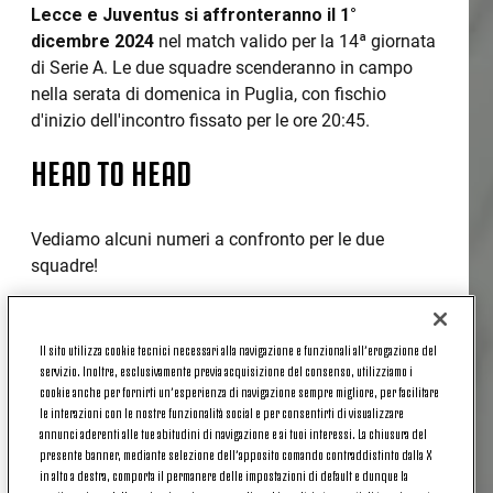
Lecce e
Juventus
si affronteranno il 1°
dicembre 2024
nel match valido per la 14ª giornata
di Serie A. Le due squadre scenderanno in campo
nella serata di domenica in Puglia, con fischio
d'inizio dell'incontro fissato per le ore 20:45.
HEAD TO HEAD
Vediamo alcuni numeri a confronto per le due
squadre!
Il Lecce
– vittorioso a Venezia –
non riesce a
collezionare due successi di fila in Serie A da
Il sito utilizza cookie tecnici necessari alla navigazione e funzionali all’erogazione del
aprile
(contro Empoli e Sassuolo); Marco
servizio. Inoltre, esclusivamente previa acquisizione del consenso, utilizziamo i
Giampaolo potrebbe diventare il primo allenatore
cookie anche per fornirti un’esperienza di navigazione sempre migliore, per facilitare
le interazioni con le nostre funzionalità social e per consentirti di visualizzare
della storia salentina a vincere entrambe le prime
annunci aderenti alle tue abitudini di navigazione e ai tuoi interessi. La chiusura del
due gare di Serie A alla guida dei giallorossi.
presente banner, mediante selezione dell’apposito comando contraddistinto dalla X
La formazione pugliese ha pareggiato l’ultimo
in alto a destra, comporta il permanere delle impostazioni di default e dunque la