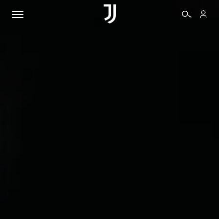
BIGLIETTI
SHOP
BIANCONERI
VIDEO
ALTRO