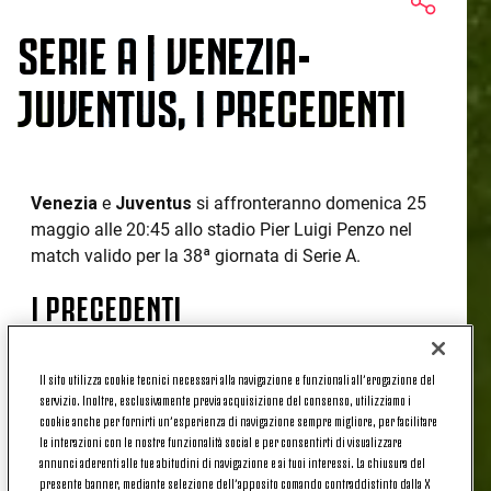
SERIE A | VENEZIA-
JUVENTUS, I PRECEDENTI
Venezia
e
Juventus
si affronteranno domenica 25
maggio alle 20:45 allo stadio Pier Luigi Penzo nel
match valido per la 38ª giornata di Serie A.
I PRECEDENTI
Dopo aver perso solo una delle prime sette sfide
Il sito utilizza cookie tecnici necessari alla navigazione e funzionali all’erogazione del
servizio. Inoltre, esclusivamente previa acquisizione del consenso, utilizziamo i
contro la
Juventus
in Serie A (1V, 5N), il
Venezia
cookie anche per fornirti un’esperienza di navigazione sempre migliore, per facilitare
ha subito 16 sconfitte nelle successive 20 (1V,
le interazioni con le nostre funzionalità social e per consentirti di visualizzare
3N); solo il Milan ha battuto più volte i lagunari
annunci aderenti alle tue abitudini di navigazione e ai tuoi interessi. La chiusura del
(18) rispetto alla squadra bianconera (17) nel
presente banner, mediante selezione dell’apposito comando contraddistinto dalla X