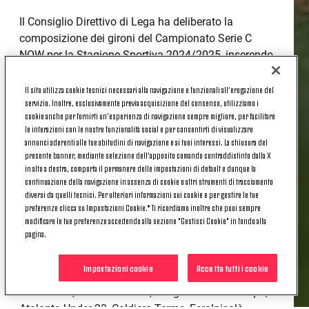
Il Consiglio Direttivo di Lega ha deliberato la
composizione dei gironi del Campionato Serie C
NOW per la Stagione Sportiva 2024/2025, inserendo
la Juventus Next Gen per la prima volta all’interno
del girone C, che sarà così composto:
Il sito utilizza cookie tecnici necessari alla navigazione e funzionali all’erogazione del
servizio. Inoltre, esclusivamente previa acquisizione del consenso, utilizziamo i
Girone C
cookie anche per fornirti un’esperienza di navigazione sempre migliore, per facilitare
le interazioni con le nostre funzionalità social e per consentirti di visualizzare
annunci aderenti alle tue abitudini di navigazione e ai tuoi interessi. La chiusura del
Team Altamura, Avellino, Benevento, Casertana,
presente banner, mediante selezione dell’apposito comando contraddistinto dalla X
Catania, Cavese, Audace Cerignola, Crotone, Foggia,
in alto a destra, comporta il permanere delle impostazioni di default e dunque la
Giugliano, Juventus Next Gen, Latina, ACR Messina,
continuazione della navigazione in assenza di cookie o altri strumenti di tracciamento
Monopoli, AZ Picerno, Potenza, Sorrento, Taranto,
diversi da quelli tecnici. Per ulteriori informazioni sui cookie e per gestire le tue
preferenze clicca su Impostazioni Cookie.* Ti ricordiamo inoltre che puoi sempre
Turris, Trapani.
modificare le tue preferenze accedendo alla sezione "Gestisci Cookie" in fondo alla
pagina.
Gli altri due raggruppamenti sono:
Girone A
Impostazioni cookie
Accetta tutti i cookie
Albinoleffe, Alcione Milano, Arzignano Valchiampo,
Atalanta Under 23, Caldiero Terme, Feralpisalò,