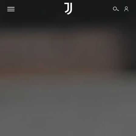
BIGLIETTI
SHOP
BIANCONERI
VIDEO
ALTRO