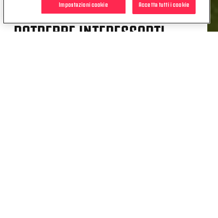
Impostazioni cookie
Accetta tutti i cookie
POTREBBE INTERESSARTI
ANCHE
NEWS
BENTANCUR: «RIMETTERE LE
SCARPE DA CALCIO SENSAZIONE
BELLISSIMA»
14 MAG. 2020