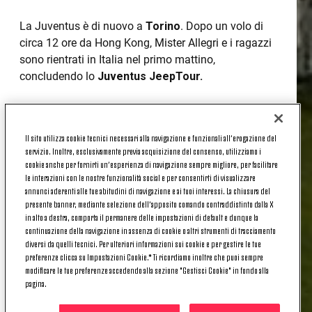
La Juventus è di nuovo a
Torino
. Dopo un volo di
circa 12 ore da Hong Kong, Mister Allegri e i ragazzi
sono rientrati in Italia nel primo mattino,
concludendo lo
Juventus JeepTour.
Ora ci sarà tempo per tutti per smaltire il fuso orario
e le fatiche del viaggio: si torna infatti in campo
Il sito utilizza cookie tecnici necessari alla navigazione e funzionali all’erogazione del
servizio. Inoltre, esclusivamente previa acquisizione del consenso, utilizziamo i
martedì
.
cookie anche per fornirti un’esperienza di navigazione sempre migliore, per facilitare
le interazioni con le nostre funzionalità social e per consentirti di visualizzare
Domani
, comunque, è previsto movimento a
annunci aderenti alle tue abitudini di navigazione e ai tuoi interessi. La chiusura del
Vinovo
: inizieranno infatti a lavorare i bianconeri
presente banner, mediante selezione dell’apposito comando contraddistinto dalla X
che hanno giocato l’Europeo con
l’Italia
, e che
in alto a destra, comporta il permanere delle impostazioni di default e dunque la
continuazione della navigazione in assenza di cookie o altri strumenti di tracciamento
proprio i virtù della partecipazione al torneo
diversi da quelli tecnici. Per ulteriori informazioni sui cookie e per gestire le tue
continentale hanno goduto di qualche giorno di ferie
preferenze clicca su Impostazioni Cookie.* Ti ricordiamo inoltre che puoi sempre
in più.
modificare le tue preferenze accedendo alla sezione "Gestisci Cookie" in fondo alla
pagina.