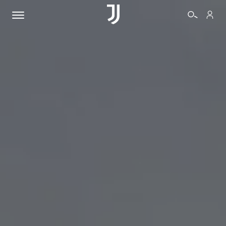
BIGLIETTI
SHOP
BIANCONERI
VIDEO
ALTRO