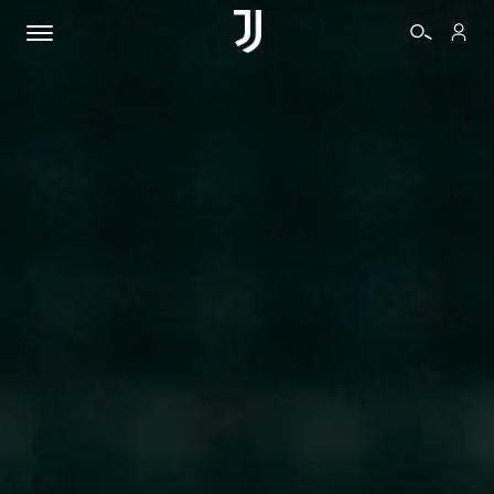
BIGLIETTI
SHOP
BIANCONERI
VIDEO
ALTRO