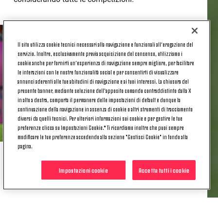
Il sito utilizza cookie tecnici necessari alla navigazione e funzionali all’erogazione del
servizio. Inoltre, esclusivamente previa acquisizione del consenso, utilizziamo i
cookie anche per fornirti un’esperienza di navigazione sempre migliore, per facilitare
le interazioni con le nostre funzionalità social e per consentirti di visualizzare
annunci aderenti alle tue abitudini di navigazione e ai tuoi interessi. La chiusura del
presente banner, mediante selezione dell’apposito comando contraddistinto dalla X
in alto a destra, comporta il permanere delle impostazioni di default e dunque la
continuazione della navigazione in assenza di cookie o altri strumenti di tracciamento
diversi da quelli tecnici. Per ulteriori informazioni sui cookie e per gestire le tue
preferenze clicca su Impostazioni Cookie.* Ti ricordiamo inoltre che puoi sempre
modificare le tue preferenze accedendo alla sezione "Gestisci Cookie" in fondo alla
pagina.
GLI ALTRI FACTS
Impostazioni cookie
Accetta tutti i cookie
Prima di Adrien
Rabiot
, l'ultimo francese a segnare
con un tiro da fuori area in Serie A con la Juventus è