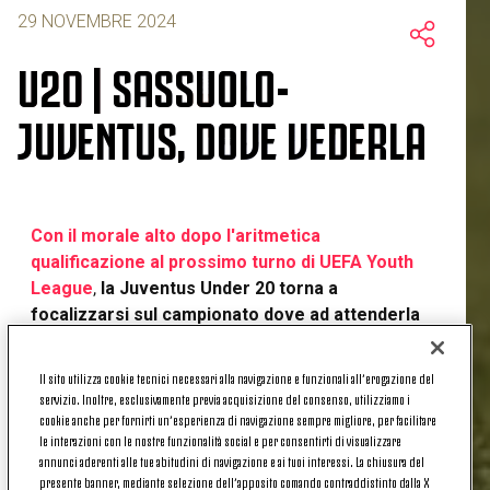
29 NOVEMBRE 2024
U20 | SASSUOLO-
JUVENTUS, DOVE VEDERLA
Con il morale alto dopo l'aritmetica
qualificazione al prossimo turno di UEFA Youth
League
,
la Juventus Under 20 torna a
focalizzarsi sul campionato dove ad attenderla
ci sarà l'impegnativa trasferta contro il
Sassuolo
, attualmente primo della classe con 25
Il sito utilizza cookie tecnici necessari alla navigazione e funzionali all’erogazione del
punti. A quota 20, invece, c'è la squadra di
servizio. Inoltre, esclusivamente previa acquisizione del consenso, utilizziamo i
Francesco Magnanelli.
cookie anche per fornirti un’esperienza di navigazione sempre migliore, per facilitare
le interazioni con le nostre funzionalità social e per consentirti di visualizzare
annunci aderenti alle tue abitudini di navigazione e ai tuoi interessi. La chiusura del
Fischio d'inizio
del match cotnro gli emiliani in
presente banner, mediante selezione dell’apposito comando contraddistinto dalla X
programma
alle ore 11:00 di domenica 1°