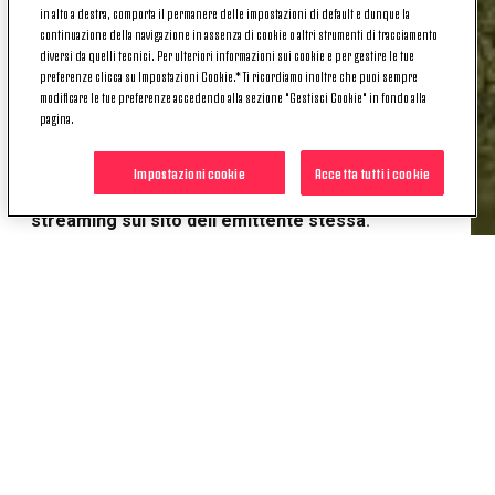
in alto a destra, comporta il permanere delle impostazioni di default e dunque la
dicembre
.
continuazione della navigazione in assenza di cookie o altri strumenti di tracciamento
diversi da quelli tecnici. Per ulteriori informazioni sui cookie e per gestire le tue
U20 | SASSUOLO-JUVENTUS, DOVE VEDERLA
preferenze clicca su Impostazioni Cookie.* Ti ricordiamo inoltre che puoi sempre
modificare le tue preferenze accedendo alla sezione "Gestisci Cookie" in fondo alla
La sfida tra Sassuolo e Juventus Under 20, valida
pagina.
per la tredicesima giornata del Primavera 1,
sarà
trasmessa in diretta esclusiva su Sportitalia
Impostazioni cookie
Accetta tutti i cookie
(canale 60 del digitale terrestre)
e anche in diretta
streaming sul sito dell'emittente stessa
.
POTREBBE INTERESSARTI
ANCHE