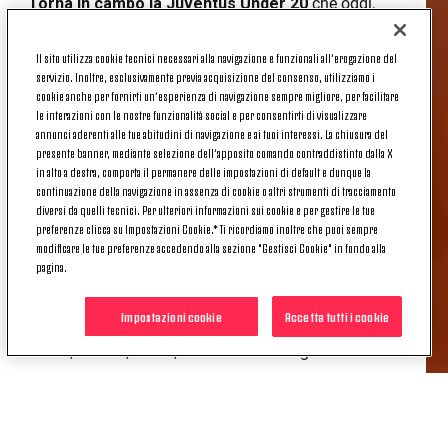
Torna in campo la Juventus Under 20
che oggi,
domenica 1 dicembre, alle 11 scende in campo allo
stadio "Ricci" di Sassuolo.
Il sito utilizza cookie tecnici necessari alla navigazione e funzionali all’erogazione del
servizio. Inoltre, esclusivamente previa acquisizione del consenso, utilizziamo i
Di seguito
le scelte di formazione
delle due
cookie anche per fornirti un’esperienza di navigazione sempre migliore, per facilitare
squadre.
le interazioni con le nostre funzionalità social e per consentirti di visualizzare
annunci aderenti alle tue abitudini di navigazione e ai tuoi interessi. La chiusura del
U20 | SASSUOLO-JUVENTUS, LE
presente banner, mediante selezione dell’apposito comando contraddistinto dalla X
in alto a destra, comporta il permanere delle impostazioni di default e dunque la
FORMAZIONI UFFICIALI
continuazione della navigazione in assenza di cookie o altri strumenti di tracciamento
diversi da quelli tecnici. Per ulteriori informazioni sui cookie e per gestire le tue
preferenze clicca su Impostazioni Cookie.* Ti ricordiamo inoltre che puoi sempre
modificare le tue preferenze accedendo alla sezione "Gestisci Cookie" in fondo alla
Sassuolo
: Scacchetti, Macchioni, Moriano, Leone,
pagina.
Lopes, Bruno, Corradini, Barani, Frangella, Vedovati,
Parlato. A disposizione: Viganò, Benvenuti G,
Impostazioni cookie
Accetta tutti i cookie
Benvenuti T, Vezzosi, Knezovic, Seminari, dldum,
Weiss, Tomsa, Minta, Cardascio. All. Bigica.
Juventus
: Zelezny; Nisci, Martinez, Boufandar,
Ripani, Ventre, Vacca, Di Biase, Florea, Bassino (C),
Keutgen. A disposizione: Radu, Verde, Biliboc,