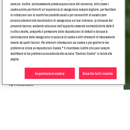
4
Troiano
servizio. Inoltre, esclusivamente previa acquisizione del consenso, utilizziamo i
cookie anche per fornirti un’esperienza di navigazione sempre migliore, per facilitare
6
Peeters
le interazioni con le nostre funzionalità social e per consentirti di visualizzare
annunci aderenti alle tue abitudini di navigazione e ai tuoi interessi. La chiusura del
presente banner, mediante selezione dell’apposito comando contraddistinto dalla X
7
Petrelli
in alto a destra, comporta il permanere delle impostazioni di default e dunque la
continuazione della navigazione in assenza di cookie o altri strumenti di tracciamento
8
Ranocchia
diversi da quelli tecnici. Per ulteriori informazioni sui cookie e per gestire le tue
preferenze clicca su Impostazioni Cookie.* Ti ricordiamo inoltre che puoi sempre
9
Marques
modificare le tue preferenze accedendo alla sezione "Gestisci Cookie" in fondo alla
pagina.
10
Fagioli
12
Israel
Impostazioni cookie
Accetta tutti i cookie
13
Alcibiade
15
Capellini
19
Rafia
20
Leone