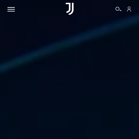
BIGLIETTI
SHOP
BIANCONERI
VIDEO
ALTRO