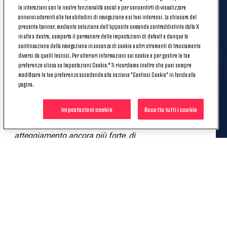
le interazioni con le nostre funzionalità social e per consentirti di visualizzare
annunci aderenti alle tue abitudini di navigazione e ai tuoi interessi. La chiusura del
presente banner, mediante selezione dell’apposito comando contraddistinto dalla X
IL GRUPPO
in alto a destra, comporta il permanere delle impostazioni di default e dunque la
continuazione della navigazione in assenza di cookie o altri strumenti di tracciamento
«Sicuramente lo spogliatoio sta meglio, quando si
diversi da quelli tecnici. Per ulteriori informazioni sui cookie e per gestire le tue
vince l'umore è alto. Dobbiamo, però, continuare su
preferenze clicca su Impostazioni Cookie.* Ti ricordiamo inoltre che puoi sempre
questa strada perchè siamo soltanto all'inizio ed è
modificare le tue preferenze accedendo alla sezione "Gestisci Cookie" in fondo alla
pagina.
importante confermare queste due vittorie. Quando
c'è un esonero i primi che si sentono responsabili
Impostazioni cookie
Accetta tutti i cookie
sono i giocatori. Ci siamo chiesti che cosa non
andasse, abbiamo cercato di avere un
atteggiamento ancora più forte, di
responsabilizzarci di più. Penso che dalla partita
contro l'Udinese si sia visto un altro tipo di
atteggiamento. Responsabilità è stata la parola che
abbiamo usato di più tra di noi in spogliatoio dopo
la sconfitta di Roma contro la Lazio.
Koopmeiners difensore? Teun è un ragazzo serio, un